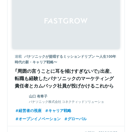
Sponsored
連載
パナソニックが提唱するミッションドリブン 〜人生100年
時代の新・キャリア戦略〜
「周囲の言うことに耳を傾けすぎないで」出産、
転職も経験したパナソニックのマーケティング
責任者とカムバック社員が投げかけるこれから
の未来を担う世代へのメッセージ
山口 有希子
パナソニック株式会社 コネクティッドソリューショ
ンズ社 常務 エンタープライズマーケティング本部 本
経営者の視座
キャリア戦略
部長
オープンイノベーション
グローバル