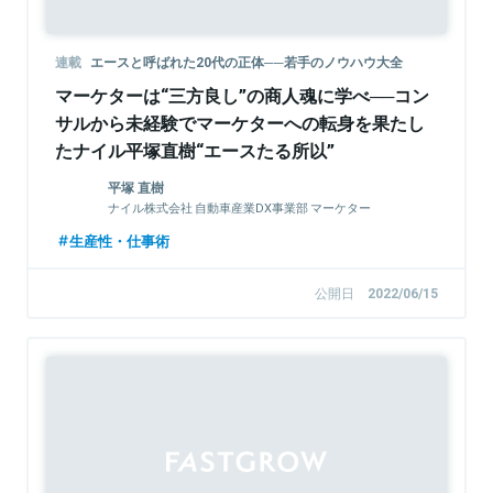
連載
エースと呼ばれた20代の正体──若手のノウハウ大全
マーケターは“三方良し”の商人魂に学べ──コン
サルから未経験でマーケターへの転身を果たし
たナイル平塚直樹“エースたる所以”
平塚 直樹
ナイル株式会社 自動車産業DX事業部 マーケター
生産性・仕事術
公開日
2022/06/15
Sponsored