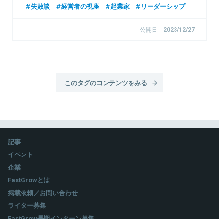
失敗談
経営者の視座
起業家
リーダーシップ
公開日
2023/12/27
このタグのコンテンツをみる
記事
イベント
企業
FastGrowとは
掲載依頼／お問い合わせ
ライター募集
FastGrow長期インターン募集