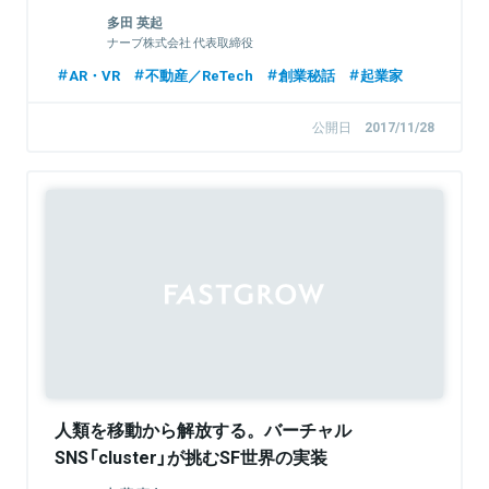
多田 英起
ナーブ株式会社 代表取締役
AR・VR
不動産／ReTech
創業秘話
起業家
公開日
2017/11/28
人類を移動から解放する。バーチャル
SNS「cluster」が挑むSF世界の実装