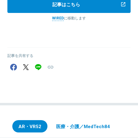
記事はこちら
WIRED
に移動します
記事を共有する
AR・VR
52
医療・介護／MedTech
84