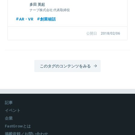
多田 英起
ナーブ株式会社 代表取締役
AR・VR
創業秘話
公開日
2018/02/06
このタグのコンテンツをみる
記事
イベント
企業
FastGrowとは
掲載依頼／お問い合わせ