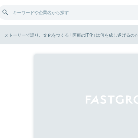
ストーリーで語り、文化をつくる 「医療のIT化」は何を成し遂げるのか | F