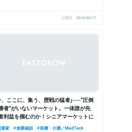
公開日
2019/05/17
今、ここに、集う、歴戦の猛者」──“圧倒
勝者”がいないマーケット。一体誰が先
者利益を掴むのか！シニアマーケットに
う起業家/事業家特集
起業家
創業秘話
医療・介護／MedTech