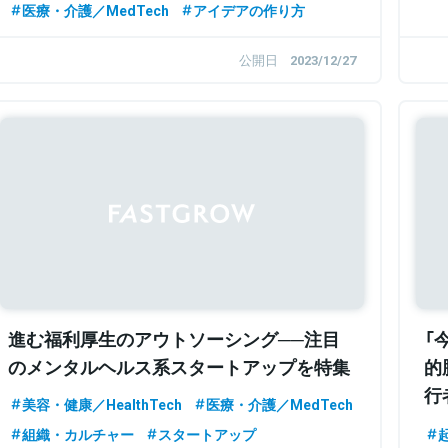
医療・介護／MedTech
アイデアの作り方
公開日
2023/12/27
進む福利厚生のアウトソーシング──注目
「
のメンタルヘルス系スタートアップを特集
的
行
美容・健康／HealthTech
医療・介護／MedTech
集
組織・カルチャー
スタートアップ