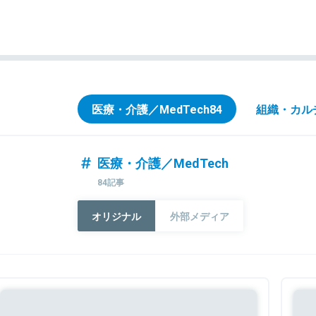
医療・介護／MedTech
84
組織・カル
医療・介護／MedTech
84記事
オリジナル
外部メディア