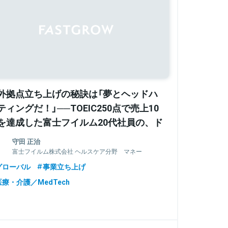
Sponsored
外拠点立ち上げの秘訣は「夢とヘッドハ
ティングだ！」──TOEIC250点で売上10
を達成した富士フイルム20代社員の、ド
イ事業開発奮闘記
守田 正治
富士フイルム株式会社 ヘルスケア分野 マネー
ジャー
グローバル
事業立ち上げ
医療・介護／MedTech