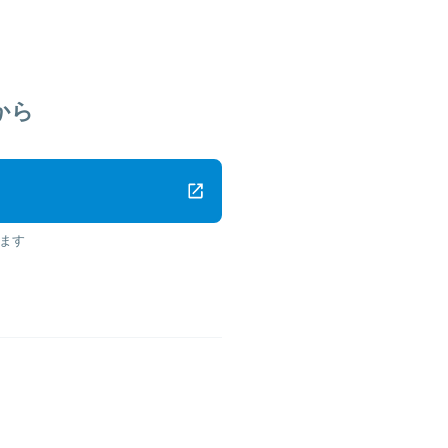
から
ます