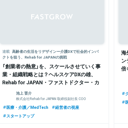
Sponsored
連載
高齢者の生活をリデザインー介護DXで社会的インパ
海
クトを狙う、Rehab for JAPANの挑戦
ン
「創業者の熱意」を、スケールさせていく事
倍
業・組織戦略とは？ヘルスケアDXの雄、
バ
Rehab for JAPAN・ファストドクター・カ
ケハシの実践論に学ぶ
池上 晋介
株式会社Rehab for JAPAN 取締役副社長 COO
医療・介護／MedTech
経営者の視座
スタートアップ