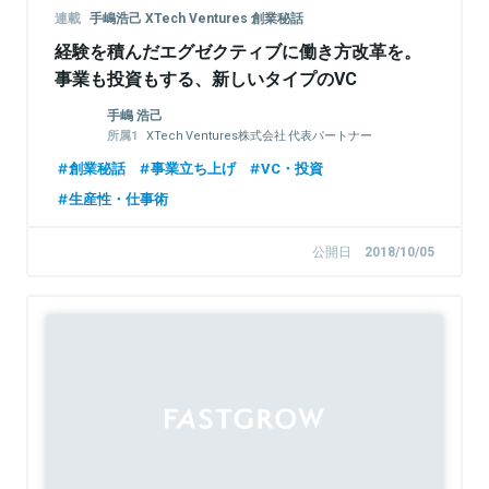
連載
手嶋浩己 XTech Ventures 創業秘話
経験を積んだエグゼクティブに働き方改革を。
事業も投資もする、新しいタイプのVC
手嶋 浩己
XTech Ventures株式会社 代表パートナー
株式会社LayerX 取締役
創業秘話
事業立ち上げ
VC・投資
生産性・仕事術
公開日
2018/10/05