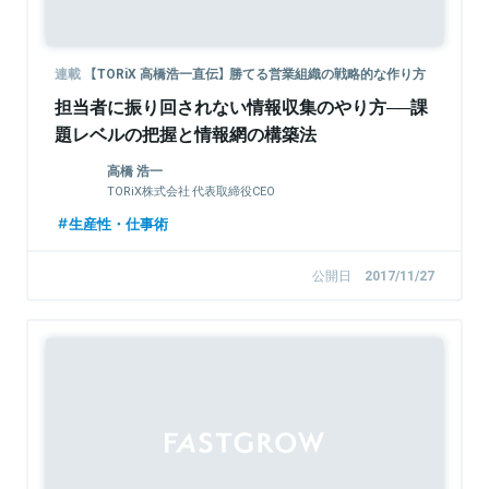
連載
【TORiX 高橋浩一直伝】 勝てる営業組織の戦略的な作り方
担当者に振り回されない情報収集のやり方──課
題レベルの把握と情報網の構築法
高橋 浩一
TORiX株式会社 代表取締役CEO
生産性・仕事術
公開日
2017/11/27