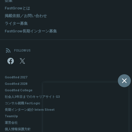
企業
FastGrowとは
掲載依頼／お問い合わせ
ライター募集
FastGrow長期インターン募集
FOLLOW US
Goodfind 2027
Goodfind 2028
Goodfind College
社会人3年目までのキャリアサイト G3
コンサル就職 FactLogic
長期インターン紹介 Intern Street
TeamUp
運営会社
個人情報保護方針