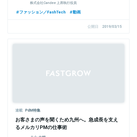
株式会社Candee 上席執行役員
ファッション／FashTech
動画
公開日
2019/03/15
連載
PdM特集
お客さまの声を聞くため九州へ。急成長を支え
るメルカリPMの仕事術