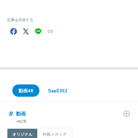
記事を共有する
動画
48
SaaS
352
動画
48記事
オリジナル
外部メディア