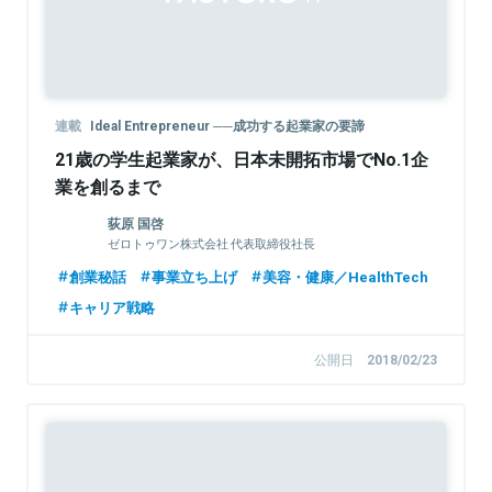
連載
Ideal Entrepreneur ──成功する起業家の要諦
21歳の学生起業家が、日本未開拓市場でNo.1企
業を創るまで
荻原 国啓
ゼロトゥワン株式会社 代表取締役社長
創業秘話
事業立ち上げ
美容・健康／HealthTech
キャリア戦略
公開日
2018/02/23