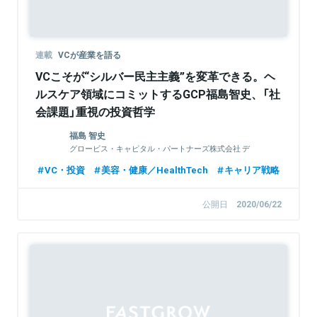
連載
VCが産業を語る
VCこそが“シルバー民主主義”を変革できる。ヘ
ルスケア領域にコミットするGCP福島智史、「社
会課題」重視の投資哲学
福島 智史
グロービス・キャピタル・パートナーズ株式会社 デ
ィレクター
VC・投資
美容・健康／HealthTech
キャリア戦略
公開日
2020/06/22