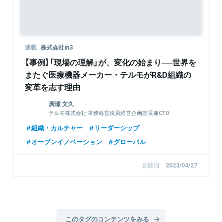
連載
株式会社in3
【事例】「現場の理解」が、変化の始まり──世界を
またぐ医療機器メーカー・テルモがR&D組織の
変革を志す理由
廣瀬 文久
テルモ株式会社 常務経営役員経営企画室長兼CTO
組織・カルチャー
リーダーシップ
オープンイノベーション
グローバル
公開日
2023/04/27
このタグのコンテンツをみる