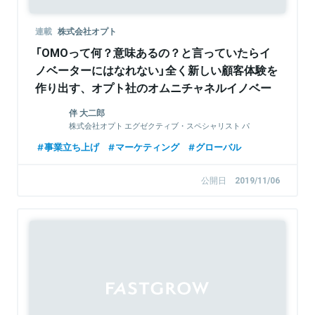
連載
株式会社オプト
「OMOって何？意味あるの？と言っていたらイ
ノベーターにはなれない」全く新しい顧客体験を
作り出す、オプト社のオムニチャネルイノベー
ションセンターが生まれたワケ
伴 大二郎
株式会社オプト エグゼクティブ・スペシャリスト パ
ートナー 兼 OMOコンサルティング部 部長
事業立ち上げ
マーケティング
グローバル
公開日
2019/11/06
Sponsored