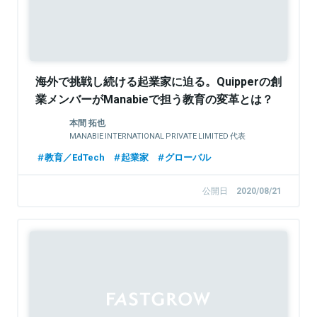
海外で挑戦し続ける起業家に迫る。Quipperの創
業メンバーがManabieで担う教育の変革とは？
本間 拓也
MANABIE INTERNATIONAL PRIVATE LIMITED 代表
教育／EdTech
起業家
グローバル
公開日
2020/08/21
Sponsored