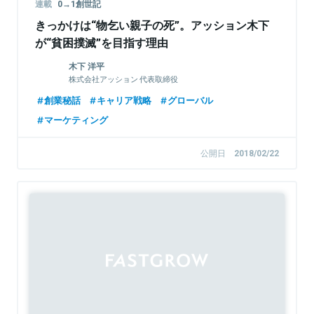
連載
0→1創世記
きっかけは“物乞い親子の死”。アッション木下
が“貧困撲滅”を目指す理由
木下 洋平
株式会社アッション 代表取締役
創業秘話
キャリア戦略
グローバル
マーケティング
公開日
2018/02/22
Sponsored