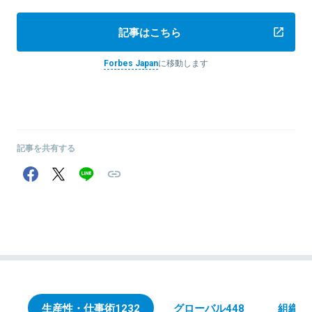
記事はこちら
Forbes Japan
に移動します
記事を共有する
生産性・仕事術
1232
グローバル
448
組織・