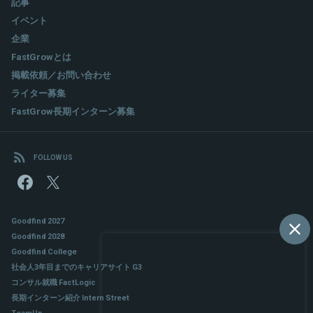
記事
イベント
企業
FastGrowとは
掲載依頼／お問い合わせ
ライター募集
FastGrow長期インターン募集
FOLLOW US
Goodfind 2027
Goodfind 2028
Goodfind College
社会人3年目までのキャリアサイト G3
コンサル就職 FactLogic
長期インターン紹介 Intern Street
TeamUp