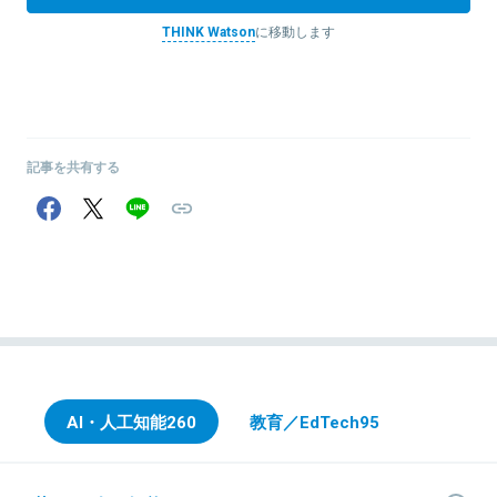
THINK Watson
に移動します
記事を共有する
AI・人工知能
260
教育／EdTech
95