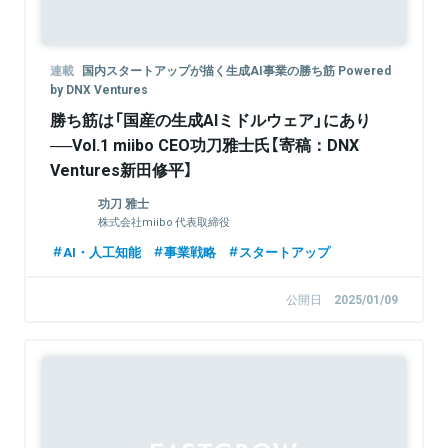
連載
国内スタートアップが描く生成AI事業の勝ち筋 Powered
by DNX Ventures
勝ち筋は「国産の生成AIミドルウェア」にあり
──Vol.1 miibo CEO功刀雅士氏【寄稿：DNX
Ventures新田修平】
功刀 雅士
株式会社miibo 代表取締役
AI・人工知能
事業戦略
スタートアップ
公開日
2025/01/09