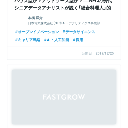
ハウス型か？アウトソース型か？──NECの初代
シニアデータアナリストが説く「総合料理人」的
キャリアのススメ
本橋 洋介
日本電気株式会社（NEC） AI・アナリティクス事業部
兼 データサイエンス研究所 兼 価値共創センター シニ
オープンイノベーション
データサイエンス
アエキスパート
キャリア戦略
AI・人工知能
採用
公開日
2019/12/25
Sponsored