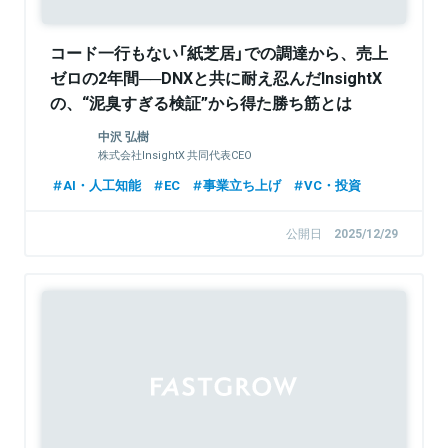
コード一行もない「紙芝居」での調達から、売上
ゼロの2年間──DNXと共に耐え忍んだInsightX
の、“泥臭すぎる検証”から得た勝ち筋とは
中沢 弘樹
株式会社InsightX 共同代表CEO
AI・人工知能
EC
事業立ち上げ
VC・投資
公開日
2025/12/29
Sponsored