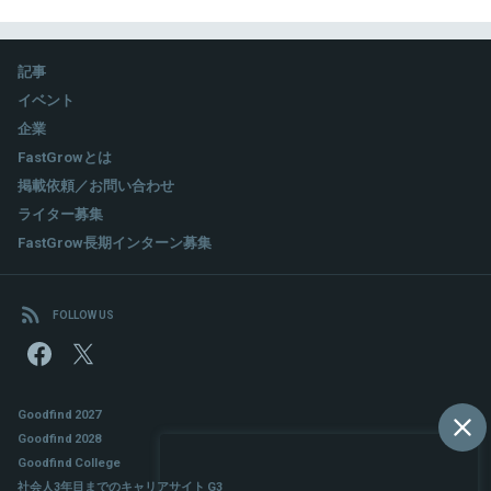
記事
イベント
企業
FastGrowとは
掲載依頼／お問い合わせ
ライター募集
FastGrow長期インターン募集
FOLLOW US
Goodfind 2027
Goodfind 2028
Goodfind College
社会人3年目までのキャリアサイト G3