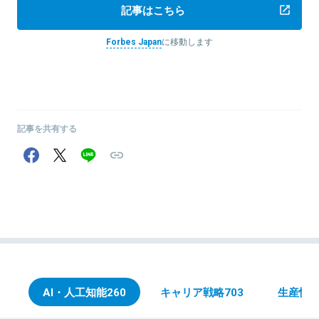
記事はこちら
Forbes Japan
に移動します
記事を共有する
AI・人工知能
260
キャリア戦略
703
生産性