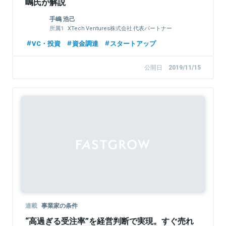
嶋氏が解説
手嶋 浩己
XTech Ventures株式会社 代表パートナー
株式会社LayerX 取締役
VC・投資
資金調達
スタートアップ
公開日
2019/11/15
連載
事業家の条件
“高過ぎる受注率”を経営判断で実現。すぐ売れ