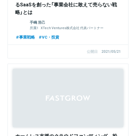
るSaaSを創った「事業会社に敢えて売らない戦
略」とは
手嶋 浩己
XTech Ventures株式会社 代表パートナー
株式会社LayerX 取締役
事業戦略
VC・投資
公開日
2021/05/21
ホームレス支援のクラウドファンディング、投