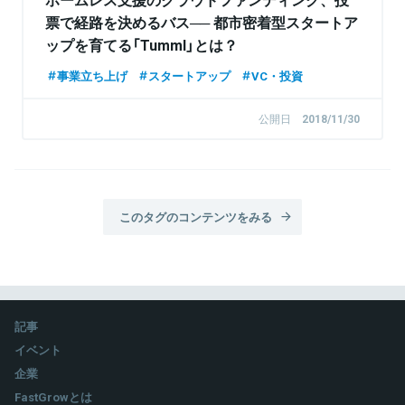
票で経路を決めるバス── 都市密着型スタートア
ップを育てる「Tumml」とは？
事業立ち上げ
スタートアップ
VC・投資
公開日
2018/11/30
このタグのコンテンツをみる
記事
イベント
企業
FastGrowとは