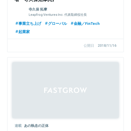
寺久保 拓摩
Leapfrog Ventures Inc. 代表取締役社長
事業立ち上げ
グローバル
金融／FinTech
起業家
公開日
2018/11/16
連載
あの執念の正体