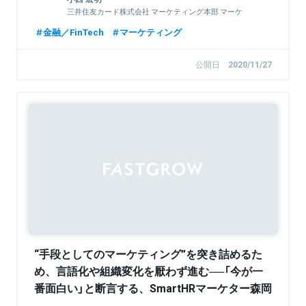
三井住友カード株式会社 マーケティング本部 マーケ
ティング統括部 部長代理
金融／FinTech
マーケティング
公開日
2020/11/27
Sponsored
“手段としてのマーケティング”を突き詰めるた
め、言語化や組織変化を厭わず進む──「今が一
番面白い」と断言する、SmartHRマーケター森岡
の仕事術