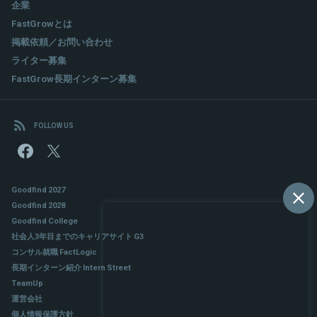
企業
FastGrowとは
掲載依頼／お問い合わせ
ライター募集
FastGrow長期インターン募集
FOLLOW US
Goodfind 2027
Goodfind 2028
Goodfind College
社会人3年目までのキャリアサイト G3
コンサル就職 FactLogic
長期インターン紹介 Intern Street
TeamUp
運営会社
個人情報保護方針