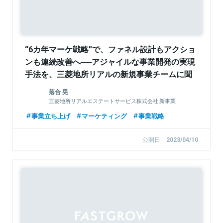
“6カ年マーケ戦略”で、ファネル設計もアクショ
ンも連続改善へ──アジャイルな事業開発の実現
手法を、三菱地所リアルの新規事業チームに聞
く
落合 晃
三菱地所リアルエステートサービス株式会社 新事業
推進部参事
事業立ち上げ
マーケティング
事業戦略
公開日
2023/04/10
Sponsored