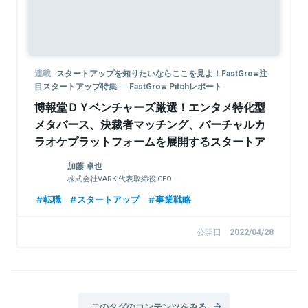
連載
スタートアップを知りたいならここを見よ！FastGrow注
目スタートアップ特集──FastGrow Pitchレポート
博報堂ＤＹベンチャーズ厳選！エンタメ特化型
メタバース、決裁者マッチング、バーチャルカ
ラオケプラットフォームを展開するスタートア
ップが登場──FastGrow Pitchレポート
加藤 卓也
株式会社VARK 代表取締役 CEO
転職
スタートアップ
事業戦略
公開日
2022/04/28
このタグのコンテンツをみる