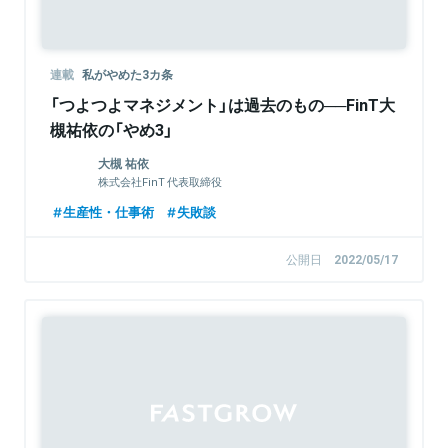
連載
私がやめた3カ条
「つよつよマネジメント」は過去のもの──FinT大
槻祐依の「やめ3」
大槻 祐依
株式会社FinT 代表取締役
生産性・仕事術
失敗談
公開日
2022/05/17