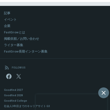
記事
イベント
企業
FastGrowとは
掲載依頼／お問い合わせ
ライター募集
FastGrow長期インターン募集
FOLLOW US
Goodfind 2027
Goodfind 2028
Goodfind College
社会人3年目までのキャリアサイト G3