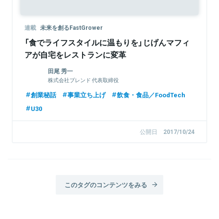
連載
未来を創るFastGrower
「食でライフスタイルに温もりを」じげんマフィ
アが自宅をレストランに変革
田尾 秀一
株式会社ブレンド 代表取締役
創業秘話
事業立ち上げ
飲食・食品／FoodTech
U30
公開日
2017/10/24
このタグのコンテンツをみる