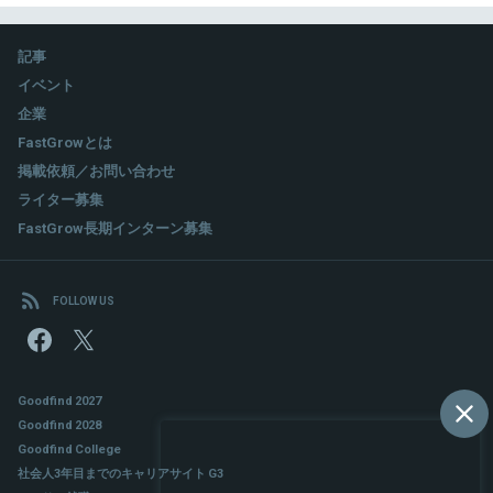
記事
イベント
企業
FastGrowとは
掲載依頼／お問い合わせ
ライター募集
FastGrow長期インターン募集
FOLLOW US
Goodfind 2027
Goodfind 2028
Goodfind College
社会人3年目までのキャリアサイト G3