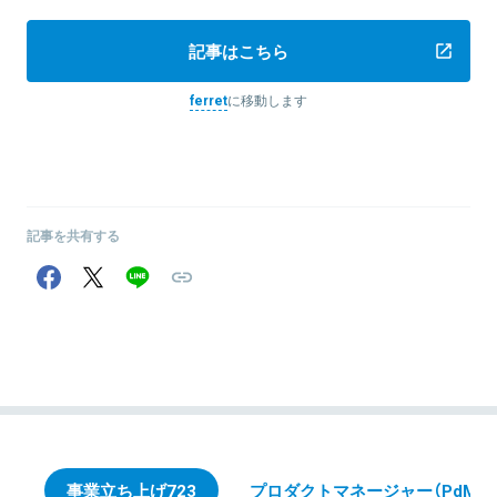
記事はこちら
ferret
に移動します
記事を共有する
事業立ち上げ
723
プロダクトマネージャー（PdM）
3