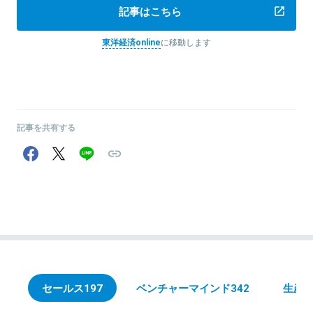
記事はこちら
東洋経済online
に移動します
記事を共有する
セールス
197
ベンチャーマインド
342
生産