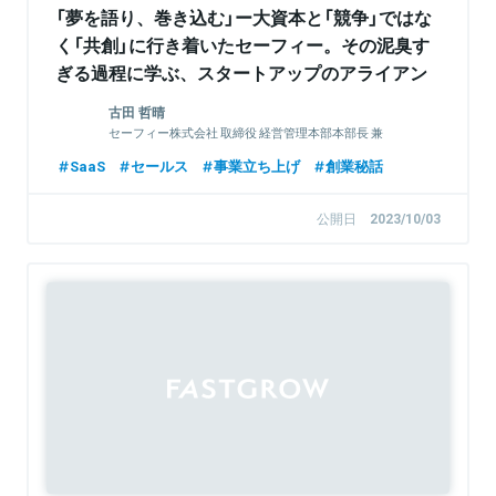
「夢を語り、巻き込む」ー大資本と「競争」ではな
く「共創」に行き着いたセーフィー。その泥臭す
ぎる過程に学ぶ、スタートアップのアライアン
ス活用術
古田 哲晴
セーフィー株式会社 取締役 経営管理本部本部長 兼
CFO
SaaS
セールス
事業立ち上げ
創業秘話
公開日
2023/10/03
Sponsored