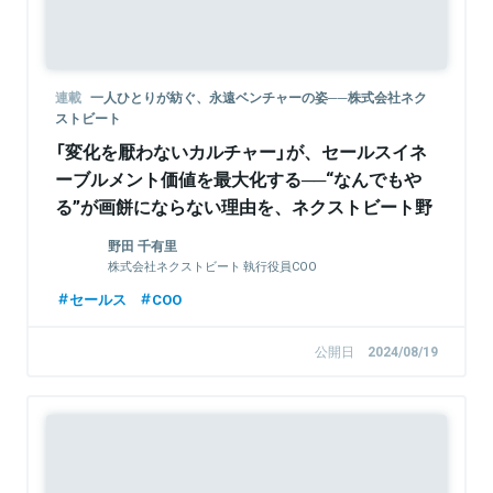
連載
一人ひとりが紡ぐ、永遠ベンチャーの姿──株式会社ネク
ストビート
「変化を厭わないカルチャー」が、セールスイネ
ーブルメント価値を最大化する──“なんでもや
る”が画餅にならない理由を、ネクストビート野
田氏・橘氏に聞く
野田 千有里
株式会社ネクストビート 執行役員COO
セールス
COO
公開日
2024/08/19
Sponsored