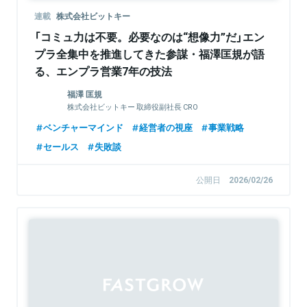
連載
株式会社ビットキー
「コミュ力は不要。必要なのは“想像力”だ」エン
プラ全集中を推進してきた参謀・福澤匡規が語
る、エンプラ営業7年の技法
福澤 匡規
株式会社ビットキー 取締役副社長 CRO
ベンチャーマインド
経営者の視座
事業戦略
セールス
失敗談
公開日
2026/02/26
Sponsored