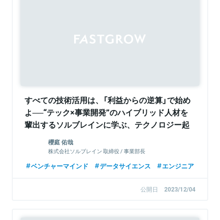
Sponsored
すべての技術活用は、「利益からの逆算」で始め
よ──“テック×事業開発”のハイブリッド人材を
輩出するソルブレインに学ぶ、テクノロジー起
点の事業成長の描き方
櫻庭 佑哉
株式会社ソルブレイン 取締役 / 事業部長
ベンチャーマインド
データサイエンス
エンジニア
公開日
2023/12/04