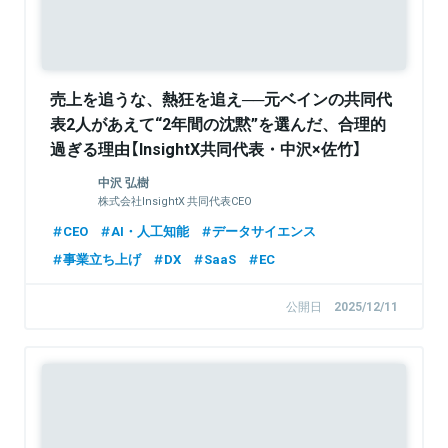
売上を追うな、熱狂を追え──元ベインの共同代
表2人があえて“2年間の沈黙”を選んだ、合理的
過ぎる理由【InsightX共同代表・中沢×佐竹】
中沢 弘樹
株式会社InsightX 共同代表CEO
CEO
AI・人工知能
データサイエンス
事業立ち上げ
DX
SaaS
EC
公開日
2025/12/11
Sponsored