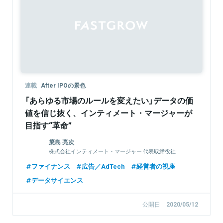
Sponsored
連載
After IPOの景色
「あらゆる市場のルールを変えたい」データの価
値を信じ抜く、インティメート・マージャーが
目指す“革命”
簗島 亮次
株式会社インティメート・マージャー 代表取締役社
長
ファイナンス
広告／AdTech
経営者の視座
データサイエンス
公開日
2020/05/12