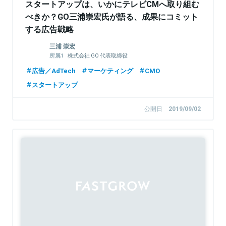
スタートアップは、いかにテレビCMへ取り組む
べきか？GO三浦崇宏氏が語る、成果にコミット
する広告戦略
三浦 崇宏
株式会社 GO 代表取締役
The Breakthrough Partners GO FUND 代表パ
広告／AdTech
マーケティング
CMO
ートナー
スタートアップ
公開日
2019/09/02
Sponsored