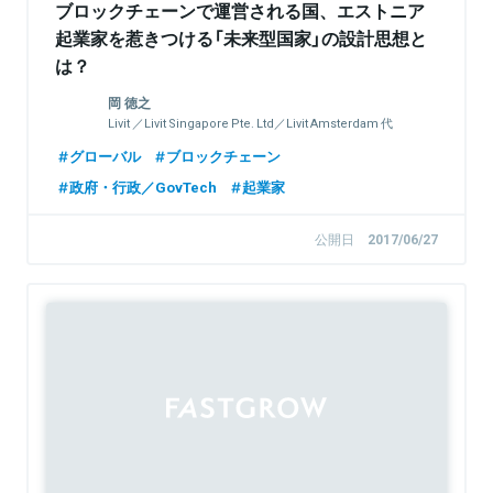
ブロックチェーンで運営される国、エストニア
起業家を惹きつける「未来型国家」の設計思想と
は？
岡 徳之
Livit ／Livit Singapore Pte. Ltd／Livit Amsterdam 代
表
グローバル
ブロックチェーン
政府・行政／GovTech
起業家
公開日
2017/06/27