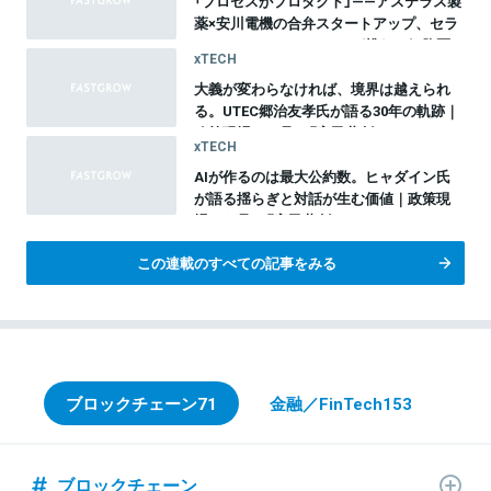
「プロセスがプロダクト」——アステラス製
薬×安川電機の合弁スタートアップ、セラ
ファ・バイオサイエンスが挑む、細胞医
xTECH
療20年間のものづくり革命
大義が変わらなければ、境界は越えられ
る。UTEC郷治友孝氏が語る30年の軌跡｜
政策現場から見る『官民共創のイノベーシ
xTECH
ョン』vol.10
AIが作るのは最大公約数。ヒャダイン氏
が語る揺らぎと対話が生む価値｜政策現
場から見る『官民共創のイノベーション』
総集編
この連載のすべての記事をみる
ブロックチェーン
71
金融／FinTech
153
ブロックチェーン