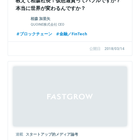
教えて栢森社長！仮想通貨ってバブルですか？
本当に世界が変わるんですか？
栢森 加里矢
QUOINE株式会社 CEO
ブロックチェーン
金融／FinTech
公開日
2018/03/14
連載
スタートアップ的メディア論考