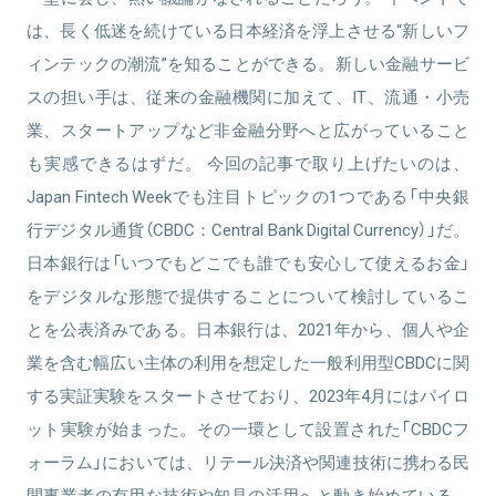
は、長く低迷を続けている日本経済を浮上させる“新しいフ
ィンテックの潮流”を知ることができる。新しい金融サービ
スの担い手は、従来の金融機関に加えて、IT、流通・小売
業、スタートアップなど非金融分野へと広がっていること
も実感できるはずだ。 今回の記事で取り上げたいのは、
Japan Fintech Weekでも注目トピックの1つである「中央銀
行デジタル通貨（CBDC：Central Bank Digital Currency）」だ。
日本銀行は「いつでもどこでも誰でも安心して使えるお金」
をデジタルな形態で提供することについて検討しているこ
とを公表済みである。日本銀行は、2021年から、個人や企
業を含む幅広い主体の利用を想定した一般利用型CBDCに関
する実証実験をスタートさせており、2023年4月にはパイロ
ット実験が始まった。その一環として設置された「CBDCフ
ォーラム」においては、リテール決済や関連技術に携わる民
間事業者の有用な技術や知見の活用へと動き始めている。