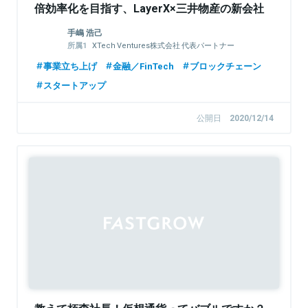
倍効率化を目指す、LayerX×三井物産の新会社
設立の軌跡
手嶋 浩己
XTech Ventures株式会社 代表パートナー
株式会社LayerX 取締役
事業立ち上げ
金融／FinTech
ブロックチェーン
スタートアップ
公開日
2020/12/14
Sponsored