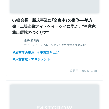
69歳会長、新規事業に「全集中」の裏側──地方
発・上場企業アイ・ケイ・ケイに学ぶ、“事業家
輩出環境のつくり方”
金子 和斗志
アイ・ケイ・ケイホールディングス株式会社 代表取
締役会長CEO
経営者の視座
事業立ち上げ
人材育成・マネジメント
公開日
2021/10/28
Sponsored