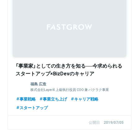
「事業家」としての生き方を知る──今求められる
スタートアップ×BizDevのキャリア
福島 広造
株式会社LayerX 上級執行役員 COO 兼 バクラク事業
CEO
事業戦略
事業立ち上げ
キャリア戦略
スタートアップ
公開日
2019/07/05