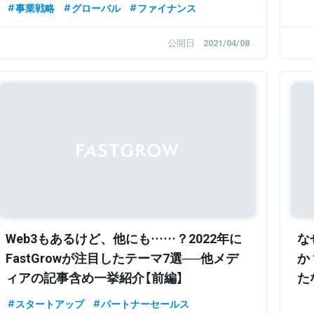
事業戦略
グローバル
ファイナンス
公開日
2021/04/08
Web3もあるけど、他にも……？2022年に
な
FastGrowが注目したテーマ7選──他メデ
か
ィアの記事含め一挙紹介【前編】
た
藤
スタートアップ
パートナーセールス