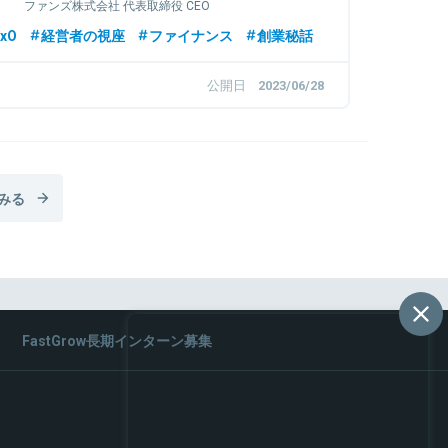
ファンズ株式会社 代表取締役 CEO
xO
経営者の視座
ファイナンス
創業秘話
公開日
2023/06/28
みる
FastGrow長期インターン募集