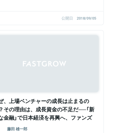
公開日
2018/09/05
Sponsored
ぜ、上場ベンチャーの成長は止まるの
？その理由は、成長資金の不足だ──「新
な金融」で日本経済を再興へ、ファンズ
田・若松の想い・狙いとは
藤田 雄一郎