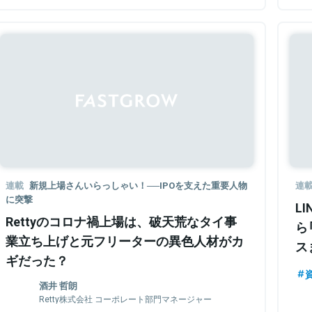
連載
新規上場さんいらっしゃい！──IPOを支えた重要人物
連
に突撃
L
Rettyのコロナ禍上場は、破天荒なタイ事
ら
業立ち上げと元フリーターの異色人材がカ
ス
ギだった？
ー
酒井 哲朗
Retty株式会社 コーポレート部門マネージャー