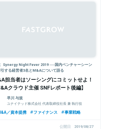
載
Synergy Night Fever 2019 ──国内ベンチャーシーン
牽引する経営者3名とM&Aについて語る
&A担当者はソーシングにコミットせよ！
M&Aクラウド主催 SNFレポート後編】
早川 与規
ユナイテッド株式会社 代表取締役社長 兼 執行役
員
M&A／資本提携
ファイナンス
事業戦略
公開日
2019/08/27