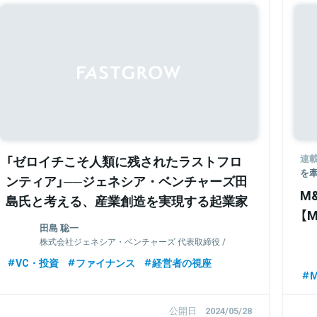
Sponsored
「ゼロイチこそ人類に残されたラストフロ
連
を
ンティア」──ジェネシア・ベンチャーズ田
M
島氏と考える、産業創造を実現する起業家
【
とVCの在り方
田島 聡一
株式会社ジェネシア・ベンチャーズ 代表取締役 /
General Partner
VC・投資
ファイナンス
経営者の視座
公開日
2024/05/28