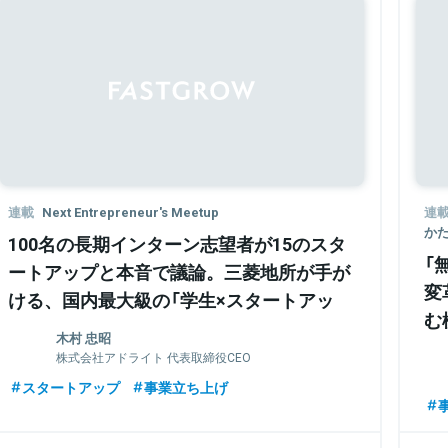
Sponsored
連載
Next Entrepreneur's Meetup
連
か
100名の長期インターン志望者が15のスタ
「
ートアップと本音で議論。三菱地所が手が
変
ける、国内最大級の「学生×スタートアッ
む
プ」イベントに迫る
木村 忠昭
株式会社アドライト 代表取締役CEO
スタートアップ
事業立ち上げ