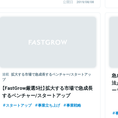
公開日
2019/08/08
連載
拡大する市場で急成長するベンチャー/スタートアッ
急
プ
法
【FastGrow厳選5社】拡大する市場で急成長
ー
するベンチャー/スタートアップ
組
スタートアップ
事業立ち上げ
事業戦略