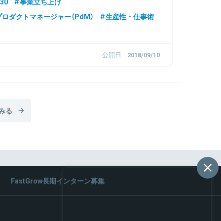
30
事業立ち上げ
プロダクトマネージャー（PdM）
生産性・仕事術
公開日
2018/09/10
みる
FastGrow長期インターン募集