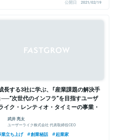
公開日
2021/02/19
Sponsored
成長する3社に学ぶ、「産業課題の解決手
」──“次世代のインフラ”を目指すユーザ
ライク・レンティオ・タイミーの事業・
織の創り方
武井 亮太
ユーザーライク株式会社 代表取締役CEO
事業立ち上げ
創業秘話
起業家