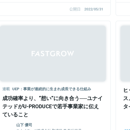
公開日
2022/05/31
Sponsored
連載
UEP：事業が連続的に生まれ成長できる仕組み
ヒ
成功確率より、“想い”に向き合う──ユナイ
ス
テッドがU-PRODUCEで若手事業家に伝え
タ
ていること
山下 優司