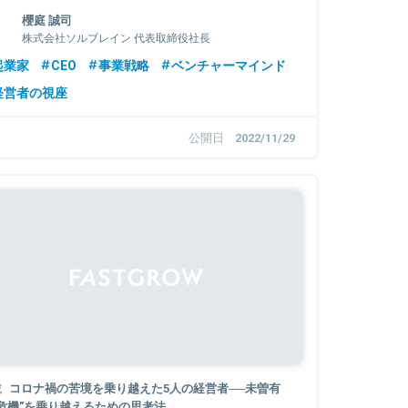
るグロースマーケティングとは
櫻庭 誠司
株式会社ソルブレイン 代表取締役社長
起業家
CEO
事業戦略
ベンチャーマインド
経営者の視座
公開日
2022/11/29
Sponsored
載
コロナ禍の苦境を乗り越えた5人の経営者──未曽有
“危機”を乗り越えるための思考法