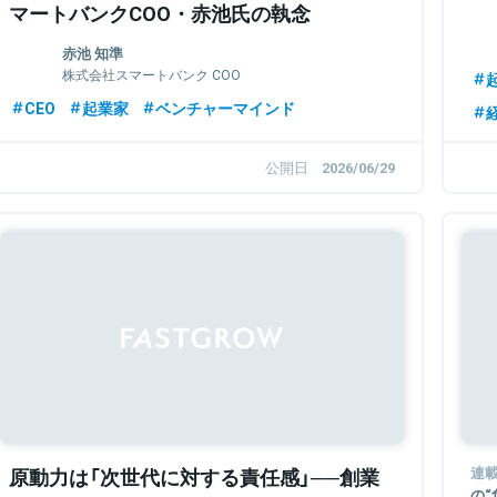
マートバンクCOO・赤池氏の執念
す
赤池 知準
株式会社スマートバンク COO
CEO
起業家
ベンチャーマインド
公開日
2026/06/29
原動力は「次世代に対する責任感」──創業
連
の