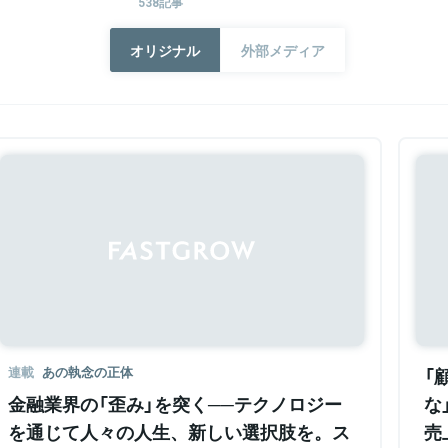
538記事
オリジナル
外部メディア
連載
あの執念の正体
「
金融業界の「歪み」を突く──テクノロジー
な
を通じて人々の人生、新しい選択肢を。ス
売