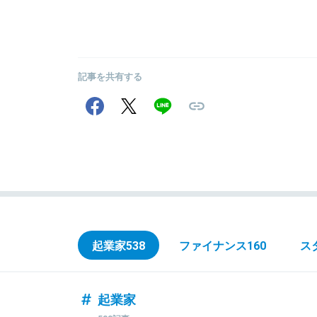
記事を共有する
起業家
538
ファイナンス
160
ス
起業家