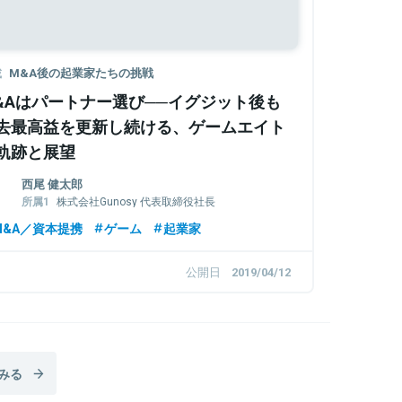
載
M&A後の起業家たちの挑戦
&Aはパートナー選び──イグジット後も
去最⾼益を更新し続ける、ゲームエイト
軌跡と展望
西尾 健太郎
株式会社Gunosy 代表取締役社長
株式会社ゲームエイト 代表取締役会長
M&A／資本提携
ゲーム
起業家
公開日
2019/04/12
みる