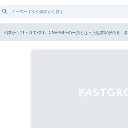
創業から11ヶ月でEXIT。CAMPFIREの一員となった起業家が語る、