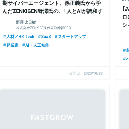
期サイバーエージェント、孫正義氏から学
【
んだZENKIGEN野澤氏の、「人とAIが調和す
ロ
る社会」構想に迫る
野澤 比日樹
シ
株式会社ZENKIGEN 代表取締役CEO
者
人材／HR Tech
SaaS
スタートアップ
経
起業家
AI・人工知能
公開日
2020/10/23