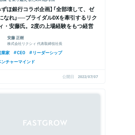
みずほ銀行コラボ企画】「全部壊して、ゼ
になれ」──ブライダルDXを牽引するリク
ィ・安藤氏。2度の上場経験をもつ経営
がコロナ禍で捨てたものは、セオリーと
安藤 正樹
験
株式会社リクシィ 代表取締役社長
起業家
CEO
リーダーシップ
ベンチャーマインド
公開日
2022/07/07