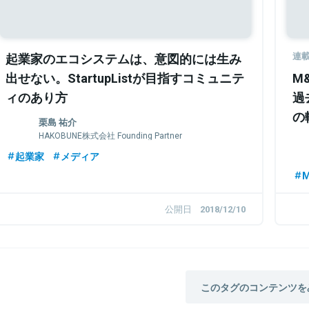
起業家のエコシステムは、意図的には生み
連
出せない。StartupListが目指すコミュニテ
M
ィのあり方
過
の
栗島 祐介
HAKOBUNE株式会社 Founding Partner
起業家
メディア
公開日
2018/12/10
このタグのコンテンツを