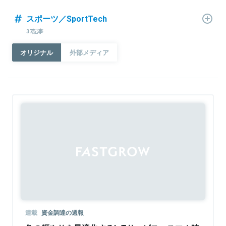
スポーツ／SportTech
37記事
オリジナル
外部メディア
連載
資金調達の週報