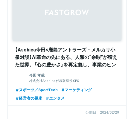
Sponsored
【Asobica今田×鹿島アントラーズ・メルカリ小
泉対談】AI革命の先にある、人類の“余暇”が増え
た世界。「心の豊かさ」を再定義し、事業のヒン
トに昇華する思考法
今田 孝哉
株式会社Asobica 代表取締役 CEO
スポーツ／SportTech
マーケティング
経営者の視座
エンタメ
公開日
2024/02/29