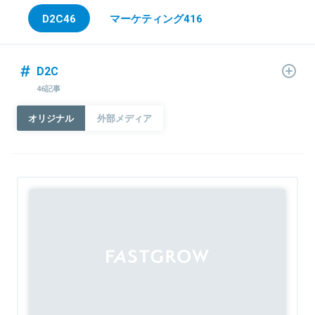
D2C
46
マーケティング
416
D2C
46記事
オリジナル
外部メディア