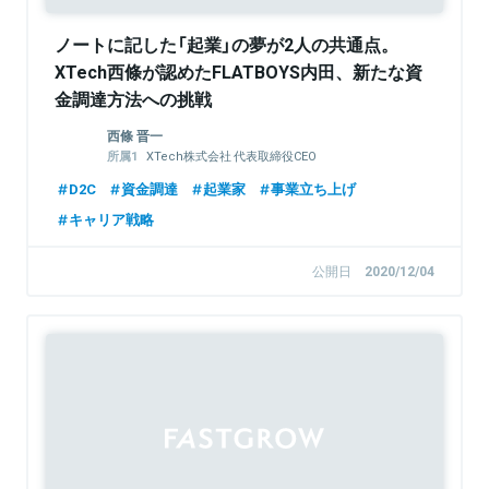
ノートに記した「起業」の夢が2人の共通点。
XTech西條が認めたFLATBOYS内田、新たな資
金調達方法への挑戦
西條 晋一
XTech株式会社 代表取締役CEO
XTech Ventures株式会社 代表パートナー
D2C
資金調達
起業家
事業立ち上げ
エキサイトホールディングス株式会社 代表取
締役社長CEO
キャリア戦略
公開日
2020/12/04