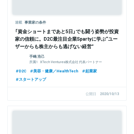
連載
事業家の条件
「資金ショートまであと5日」でも闘う姿勢が投資
家の信頼に。D2C最注目企業Spartyに学ぶ“ユー
ザーからも株主からも逃げない経営”
手嶋 浩己
XTech Ventures株式会社 代表パートナー
株式会社LayerX 取締役
D2C
美容・健康／HealthTech
起業家
スタートアップ
公開日
2020/10/13