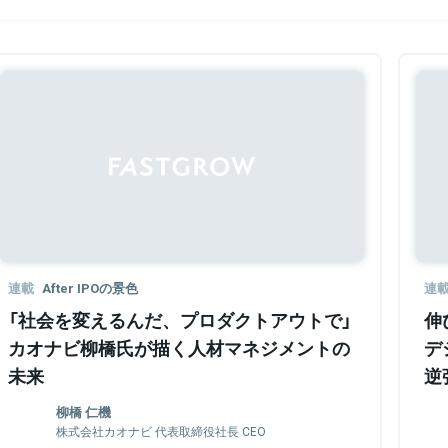
Sponsored
連載
After IPOの景色
連
「社会を変えるんだ、プロダクトアウトで」
伸
カオナビ柳橋氏が描く人材マネジメントの
デ
未来
逆
柳橋 仁機
株式会社カオナビ 代表取締役社長 CEO