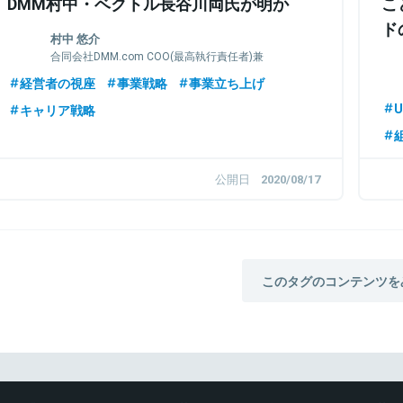
DMM村中・ベクトル長谷川両氏が明か
こ
す、急成長する事業創造の哲学
ド
村中 悠介
P
合同会社DMM.com COO(最高執行責任者)兼
EXNOA(DMM GAMES)CEO
経営者の視座
事業戦略
事業立ち上げ
U
キャリア戦略
公開日
2020/08/17
このタグのコンテンツを