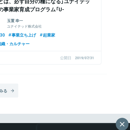
とは、必ず自分の糧になる」ユナイテッ
の事業家育成プログラム「U-
RODUCE」、選抜者の心境に迫る
玉置 幸一
ユナイテッド株式会社
30
事業立ち上げ
起業家
組織・カルチャー
公開日
2019/07/31
みる