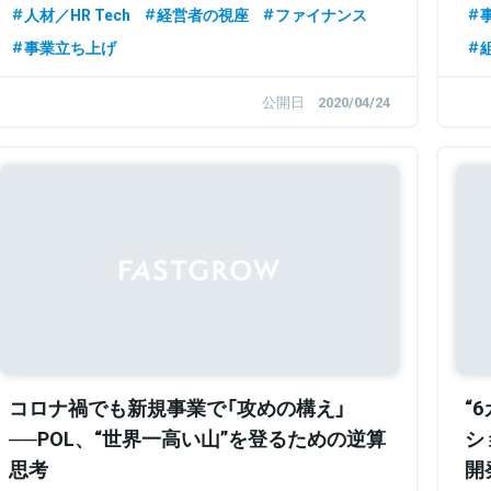
人材／HR Tech
経営者の視座
ファイナンス
事業立ち上げ
公開日
2020/04/24
コロナ禍でも新規事業で「攻めの構え」
“
──POL、“世界一高い山”を登るための逆算
シ
思考
開