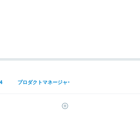
4
プロダクトマネージャー（PdM）
324