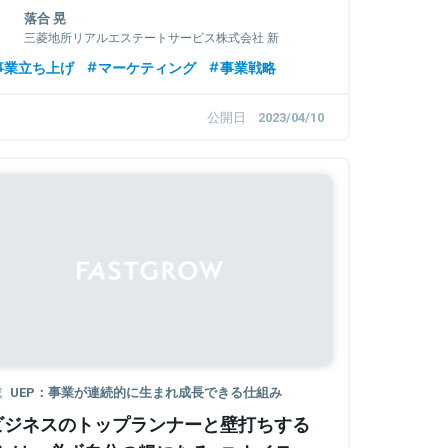
業チームに聞く
落合 晃
三菱地所リアルエステートサービス株式会社 新
事業推進部参事
事業立ち上げ
マーケティング
事業戦略
公開日
2023/04/10
Sponsored
載
UEP：事業が連続的に生まれ成長できる仕組み
ビジネスのトップランナーと壁打ちする