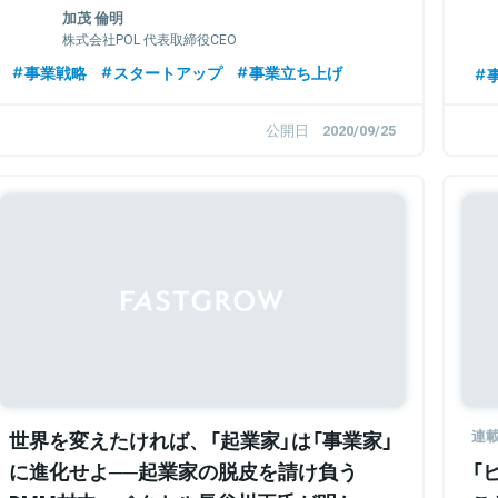
事
加茂 倫明
株式会社POL 代表取締役CEO
事業戦略
スタートアップ
事業立ち上げ
公開日
2020/09/25
Sponsored
世界を変えたければ、「起業家」は「事業家」
連
に進化せよ──起業家の脱皮を請け負う
「