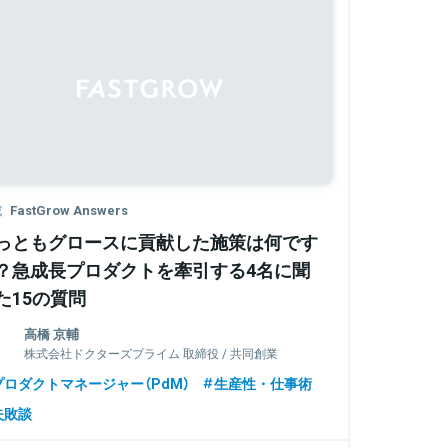
載
FastGrow Answers
っともグロースに貢献した施策は何です
？急成長プロダクトを牽引する4名に聞
た15の質問
高橋 京輔
株式会社ドクターズプライム 取締役 / 共同創業
者
プロダクトマネージャー（PdM）
生産性・仕事術
失敗談