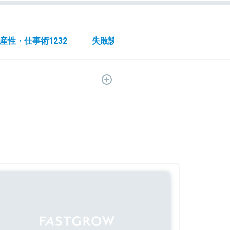
産性・仕事術
1232
失敗談
119