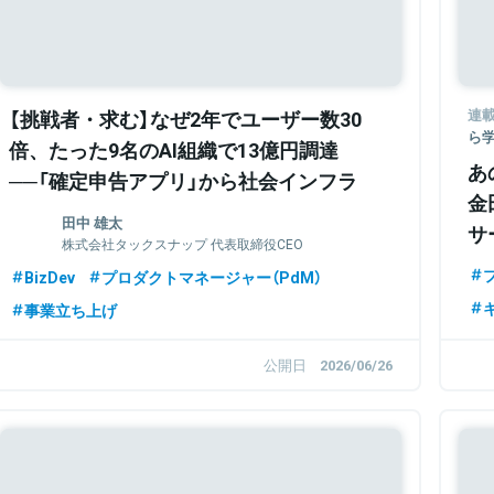
【挑戦者・求む】なぜ2年でユーザー数30
連
ら
倍、たった9名のAI組織で13億円調達
あ
──「確定申告アプリ」から社会インフラ
金
へ、そのグロースの裏側とは（特別イベン
田中 雄太
サ
トも同時企画！）
株式会社タックスナップ 代表取締役CEO
BizDev
プロダクトマネージャー（PdM）
事業立ち上げ
公開日
2026/06/26