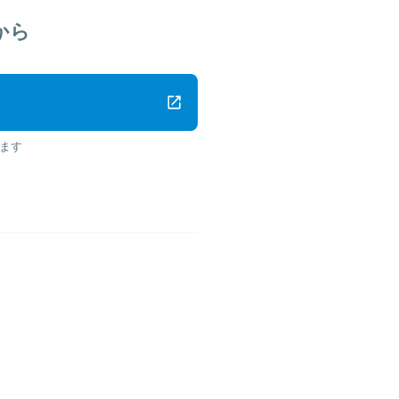
から
ます