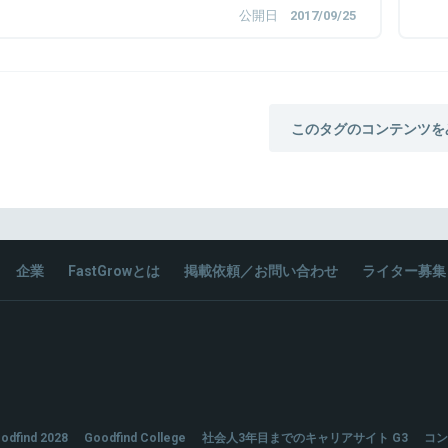
公開日
2017/09/25
このタグのコンテンツを
企業
FastGrowとは
掲載依頼／お問い合わせ
ライター募集
odfind 2028
Goodfind College
社会人3年目までのキャリアサイト G3
コン