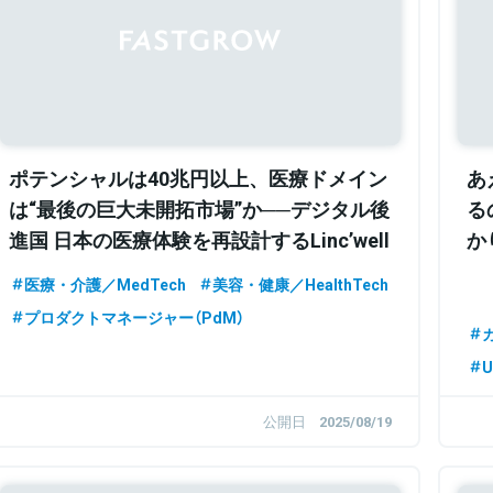
Sponsored
ポテンシャルは40兆円以上、医療ドメイン
あ
は“最後の巨大未開拓市場”か──デジタル後
る
進国 日本の医療体験を再設計するLinc’well
か
の大改革
医療・介護／MedTech
美容・健康／HealthTech
プロダクトマネージャー（PdM）
U
公開日
2025/08/19