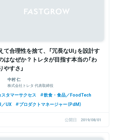
えて合理性を捨て、「冗長なUI」を設計す
のはなぜか？トレタが目指す本当の「わ
りやすさ」
中村 仁
株式会社トレタ 代表取締役
カスタマーサクセス
飲食・食品／FoodTech
I／UX
プロダクトマネージャー（PdM）
公開日
2019/08/01