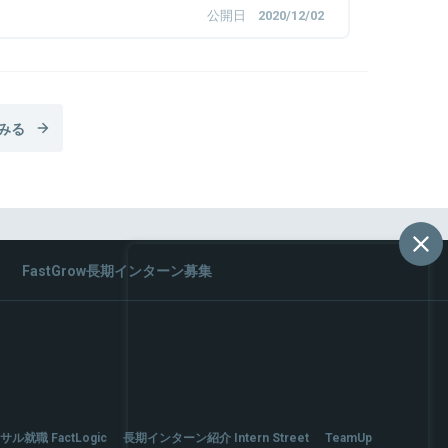
公開日
2020/12/02
みる
FastGrow長期インターン募集
サル就職 FactLogic
長期インターン紹介 Intern Street
TeamUp