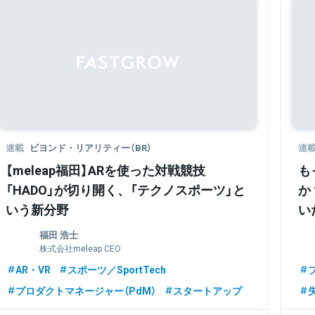
連載
ビヨンド・リアリティー（BR）
連
【meleap福田】ARを使った対戦競技
も
「HADO」が切り開く、「テクノスポーツ」と
か
いう新分野
い
福田 浩士
株式会社meleap CEO
AR・VR
スポーツ／SportTech
プロダクトマネージャー（PdM）
スタートアップ