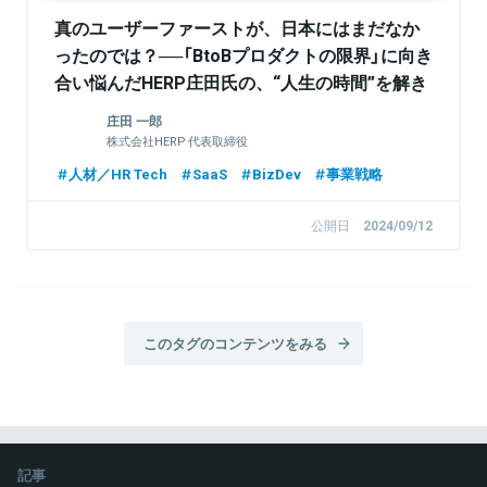
真のユーザーファーストが、日本にはまだなか
ったのでは？──「BtoBプロダクトの限界」に向き
合い悩んだHERP庄田氏の、“人生の時間”を解き
放つコンパウンドHR戦略
庄田 一郎
株式会社HERP 代表取締役
人材／HR Tech
SaaS
BizDev
事業戦略
公開日
2024/09/12
このタグのコンテンツをみる
記事