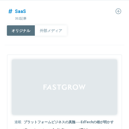
SaaS
352記事
オリジナル
外部メディア
Sponsored
連載
プラットフォームビジネスの真髄──EdTechの雄が明かす