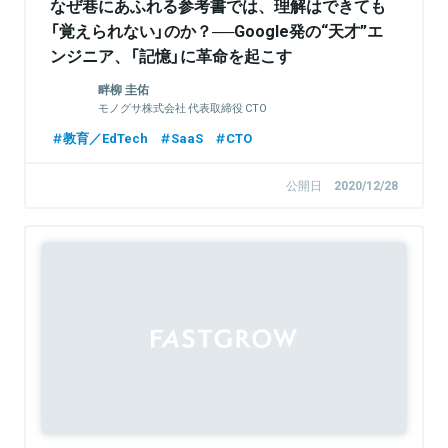
なぜ巷にあふれる参考書では、理解はできても
「覚えられない」のか？──Google発の“天才”エ
ンジニア、「記憶」に革命を起こす
畔柳 圭佑
モノグサ株式会社 代表取締役 CTO
教育／EdTech
SaaS
CTO
公開日
2020/12/28
Sponsored