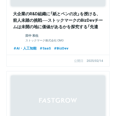
大企業のR&D組織に「紙とペンの次」を授ける、
前人未踏の挑戦──ストックマークのBizDevチー
ムは未開の地に価値があるかを探究する「先遣
隊」
田中 和生
ストックマーク株式会社 CMO
AI・人工知能
SaaS
BizDev
公開日
2025/02/14
Sponsored