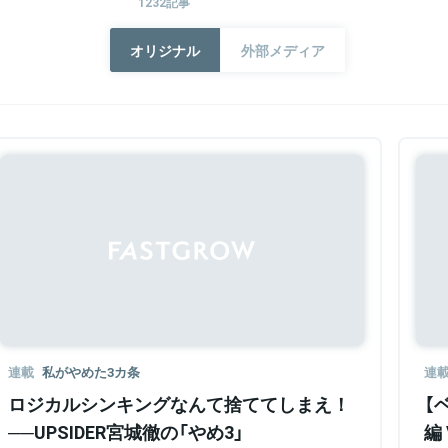
1232記事
オリジナル
外部メディア
連載
私がやめた3カ条
連
ロジカルシンキングなんて捨ててしまえ！
【
──UPSIDER宮城徹の「やめ3」
編