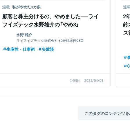
連載
私がやめた3カ条
連
顧客と株主分けるの、やめました──ライ
2
フイズテック水野雄介の「やめ3」
鈴
ス
水野 雄介
ライフイズテック株式会社 代表取締役CEO
生産性・仕事術
失敗談
C
公開日
2022/04/08
このタグのコンテンツを