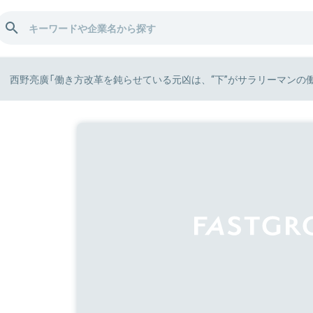
西野亮廣「働き方改革を鈍らせている元凶は、“下”がサラリーマンの働