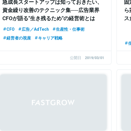
急成長スタートアップは知っておきたい、
固
資金繰り改善のテクニック集──広告業界
ら
CFOが語る"生き残るため"の経営術とは
ス
CFO
広告／AdTech
生産性・仕事術
経営者の視座
キャリア戦略
公開日
2019/03/01