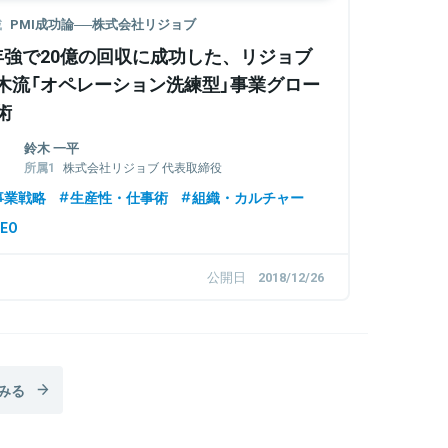
載
PMI成功論──株式会社リジョブ
年強で20億の回収に成功した、リジョブ
木流「オペレーション洗練型」事業グロー
術
鈴木 一平
株式会社リジョブ 代表取締役
株式会社じげん 執行役員
事業戦略
生産性・仕事術
組織・カルチャー
EO
公開日
2018/12/26
みる