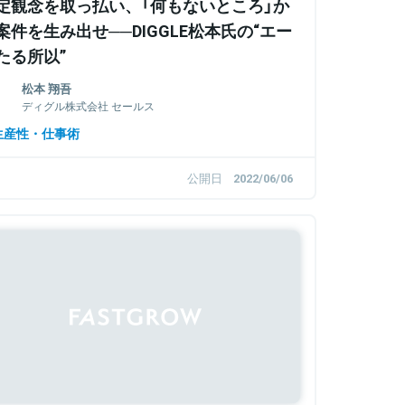
定観念を取っ払い、「何もないところ」か
案件を生み出せ──DIGGLE松本氏の“エー
たる所以”
松本 翔吾
ディグル株式会社 セールス
生産性・仕事術
公開日
2022/06/06
Sponsored