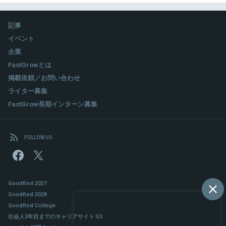
記事
イベント
企業
FastGrowとは
掲載依頼／お問い合わせ
ライター募集
FastGrow長期インターン募集
FOLLOW US
Goodfind 2027
Goodfind 2028
Goodfind College
社会人3年目までのキャリアサイト G3