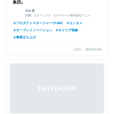
集団」
大山 良
エイベックス・ピクチャーズ株式会社 アニメ
制作グループ ゼネラルマネージャー
プロダクトマネージャー（PdM）
エンタメ
株式会社アニメタイムズ社 企画室 ゼネラルマ
ネージャー
オープンイノベーション
キャリア戦略
FLAGSHIP LINE株式会社 代表取締役社長
事業立ち上げ
公開日
2019/01/29