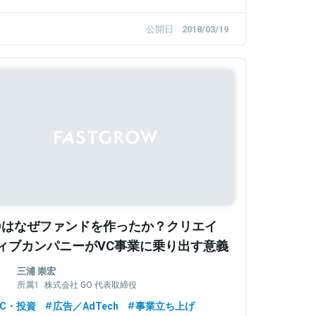
公開日
2018/03/19
Oはなぜファンドを作ったか？クリエイ
ィブカンパニーがVC事業に乗り出す意義
三浦 崇宏
株式会社 GO 代表取締役
The Breakthrough Partners GO FUND 代
VC・投資
広告／AdTech
事業立ち上げ
表パートナー