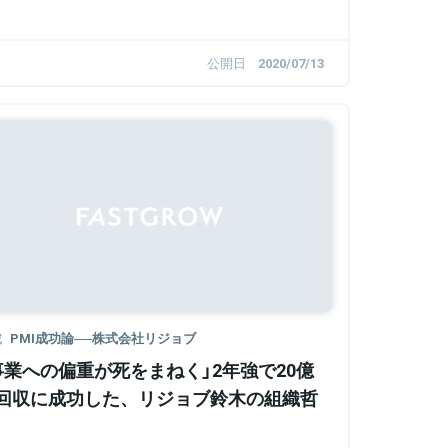
公開日
2020/07/13
Sponsored
載
PMI成功論──株式会社リジョブ
事業への偏重が死をまねく」2年強で20億
回収に成功した、リジョブ鈴木の組織哲