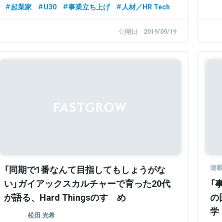
ネス本部 データエンジニアユニット データソリ
起業家
U30
事業立ち上げ
人材／HR Tech
ューショングループ
公開日
2019/09/19
「同期で1番なんて目指してもしょうがな
連
い」ガイアックスカルチャーで育った20代
「
が語る、Hard Thingsのすゝめ
の
学
松田 光希