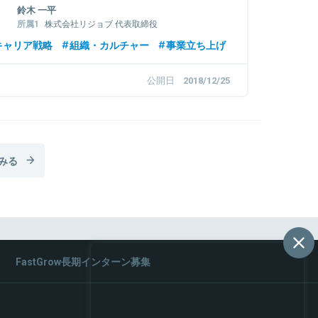
鈴木 一平
株式会社リジョブ 代表取締役
株式会社じげん 執行役員
キャリア戦略
組織・カルチャー
事業立ち上げ
公開日
2018/12/25
みる
FastGrow長期インターン募集