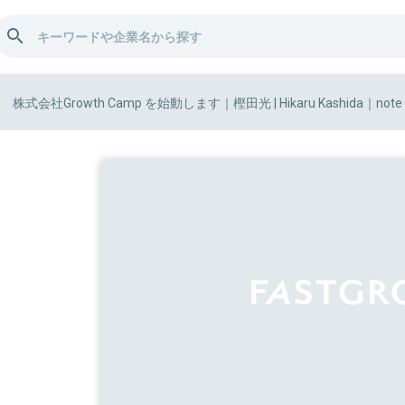
株式会社Growth Camp を始動します｜樫田光 | Hikaru Kashida｜note