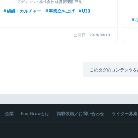
アディッシュ株式会社 経営管理部 部長
組織・カルチャー
事業立ち上げ
U30
公開日
2019/09/10
このタグのコンテンツを
企業
FastGrowとは
掲載依頼／お問い合わせ
ライター募集