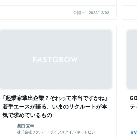
公開日
2022/12/02
Sponsored
「起業家輩出企業？それって本当ですかね」
G
若手エースが語る、いまのリクルートが本
テ
気で求めているもの
柴田 直幸
株式会社リクルートライフスタイル ネットビジ