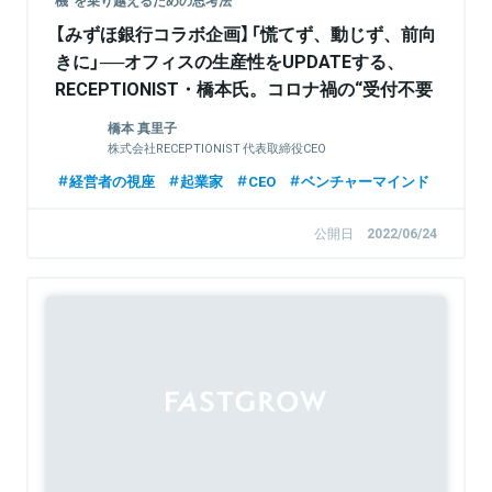
機”を乗り越えるための思考法
【みずほ銀行コラボ企画】「慌てず、動じず、前向
きに」──オフィスの生産性をUPDATEする、
RECEPTIONIST・橋本氏。コロナ禍の“受付不要
論”を覆す経営の大局観とは
橋本 真里子
株式会社RECEPTIONIST 代表取締役CEO
経営者の視座
起業家
CEO
ベンチャーマインド
公開日
2022/06/24