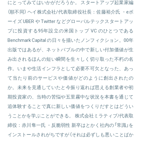
にとってみてはいかがだろうか。 スタートアップ起業家編
（順不同） ヘイ株式会社/代表取締役社長：佐藤裕介氏 ・eボ
ーイズ UBER や Twitter などグローバルテックスタートアッ
プに投資する95年設立の米国トップ VC のひとつである
Benchmark Capital の日々を描いたノンフィクション。00年
出版ではあるが、ネットバブルの中で新しい付加価値が生
み出されるほんの短い瞬間を生々しく切り取った不朽の名
作。いまや生活インフラとして必要不可欠となった、あっ
て当たり前のサービスや価値がどのように創出されたの
か。未来を見通していたと今振り返れば思える創業者や初
期投資家の、当時の苦悩や五里霧中な状況を本書を通じて
追体験することで真に新しい価値をつくりだすとはどうい
うことかを学ぶことができる。 株式会社ミラティブ/代表取
締役：赤川隼一氏 ・反脆弱性 新卒はとかく社内の「常識」を
インストールされがちですが（それは必ずしも悪いことばか