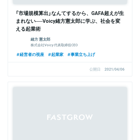
「市場規模算出」なんてするから、GAFA超えが生
まれない──Voicy緒方憲太郎に学ぶ、社会を変
える起業術
緒方 憲太郎
株式会社Voicy 代表取締役CEO
経営者の視座
起業家
事業立ち上げ
公開日
2021/04/06