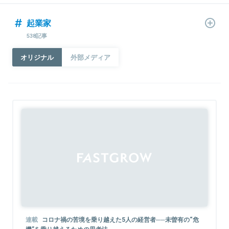
起業家
538記事
オリジナル
外部メディア
Sponsored
連載
コロナ禍の苦境を乗り越えた5人の経営者──未曽有の“危