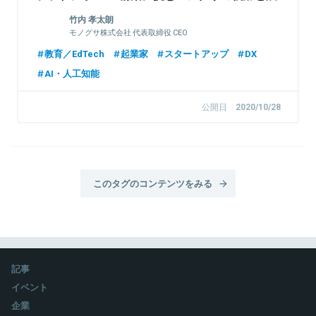
望
竹内 孝太朗
モノグサ株式会社 代表取締役 CEO
教育／EdTech
起業家
スタートアップ
DX
AI・人工知能
公開日
2020/10/28
このタグのコンテンツをみる
記事
イベント
企業