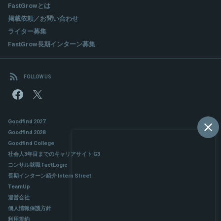
FastGrowとは
掲載依頼／お問い合わせ
ライター募集
FastGrow長期インターン募集
FOLLOW US
Goodfind 2027
Goodfind 2028
Goodfind College
社会人3年目までのキャリアサイト G3
コンサル就職 FactLogic
長期インターン紹介 Intern Street
TeamUp
運営会社
個人情報保護方針
利用規約