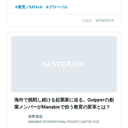
教育／EdTech
グローバル
公開日
2018/02/19
海外で挑戦し続ける起業家に迫る。Quipperの創
業メンバーがManabieで担う教育の変革とは？
本間 拓也
MANABIE INTERNATIONAL PRIVATE LIMITED 代表