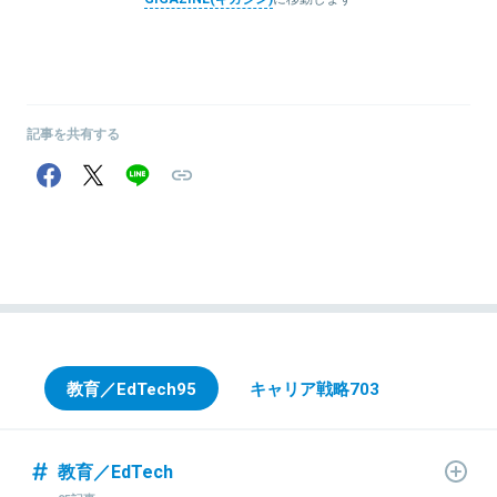
記事を共有する
教育／EdTech
95
キャリア戦略
703
教育／EdTech