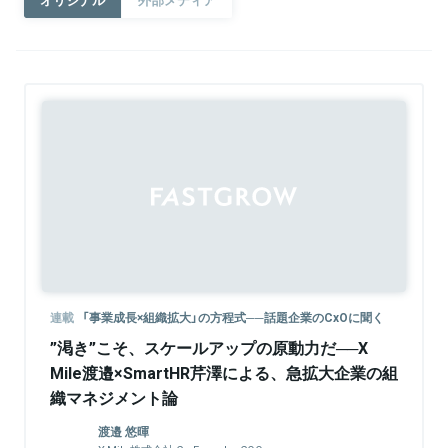
Sponsored
連載
「事業成長×組織拡大」の方程式──話題企業のCxOに聞く
”渇き”こそ、スケールアップの原動力だ──X
Mile渡邉×SmartHR芹澤による、急拡大企業の組
織マネジメント論
渡邉 悠暉