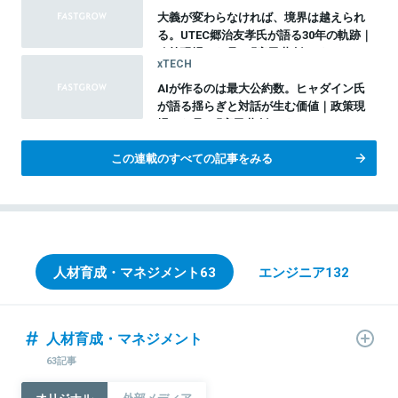
大義が変わらなければ、境界は越えられ
る。UTEC郷治友孝氏が語る30年の軌跡｜
政策現場から見る『官民共創のイノベーシ
xTECH
ョン』vol.10
AIが作るのは最大公約数。ヒャダイン氏
が語る揺らぎと対話が生む価値｜政策現
場から見る『官民共創のイノベーション』
総集編
この連載のすべての記事をみる
人材育成・マネジメント
63
エンジニア
132
人材育成・マネジメント
63記事
オリジナル
外部メディア