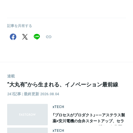
記事を共有する
連載
“大丸有”から生まれる、イノベーション最前線
247記事 | 最終更新 2026.08.04
xTECH
「プロセスがプロダクト」——アステラス製
薬×安川電機の合弁スタートアップ、セラ
ファ・バイオサイエンスが挑む、細胞医
xTECH
療20年間のものづくり革命