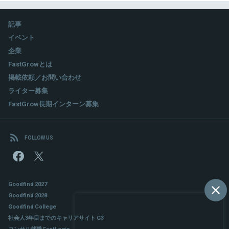
記事
イベント
企業
FastGrowとは
掲載依頼／お問い合わせ
ライター募集
FastGrow長期インターン募集
FOLLOW US
Goodfind 2027
Goodfind 2028
Goodfind College
社会人3年目までのキャリアサイト G3
コンサル就職 FactLogic