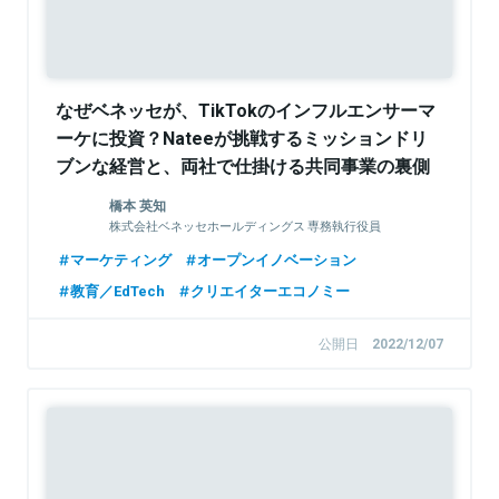
なぜベネッセが、TikTokのインフルエンサーマ
ーケに投資？Nateeが挑戦するミッションドリ
ブンな経営と、両社で仕掛ける共同事業の裏側
を聞く
橋本 英知
株式会社ベネッセホールディングス 専務執行役員
CDXO 兼 Digital Innovation Partners本部長
マーケティング
オープンイノベーション
教育／EdTech
クリエイターエコノミー
公開日
2022/12/07
Sponsored