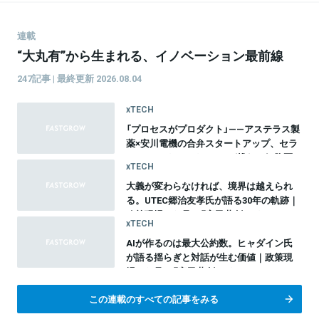
連載
“大丸有”から生まれる、イノベーション最前線
247記事 | 最終更新 2026.08.04
xTECH
「プロセスがプロダクト」——アステラス製
薬×安川電機の合弁スタートアップ、セラ
ファ・バイオサイエンスが挑む、細胞医
xTECH
療20年間のものづくり革命
大義が変わらなければ、境界は越えられ
る。UTEC郷治友孝氏が語る30年の軌跡｜
政策現場から見る『官民共創のイノベーシ
xTECH
ョン』vol.10
AIが作るのは最大公約数。ヒャダイン氏
が語る揺らぎと対話が生む価値｜政策現
場から見る『官民共創のイノベーション』
総集編
この連載のすべての記事をみる