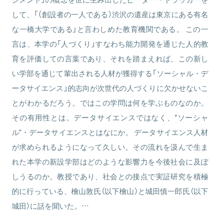
して、「（創設者の一人である）渋沢の遺産は東京にある有名
な一橋大学である」と言わしめた教育機関である。 この一
言は、本学の「人づくり」すなわち能力開発を通じた人的教
育を評価しての言葉であり、それを踏まえれば、この新し
い学部を通じて輩出される人材が獲得する「ソーシャル・デ
ータサイエンス」的志向が次世代の人づくりに欠かせないこ
とがわかるだろう。ではこの学問は何を学ぶものなのか。
その有用性とは。データサイエンスではなく、”ソーシャ
ル”・データサイエンスとはなにか。 データサイエンス人材
が求められるようになって久しい。その流れを汲んで生ま
れた本学の新設学部はどのような影響力を今後社会に及ぼ
しうるのか。教授であり、社会との接点で実証研究を積極
的に行っている、檜山敦氏（以下檜山）と城田慎一郎氏（以下
城田）に話を聞いた。…