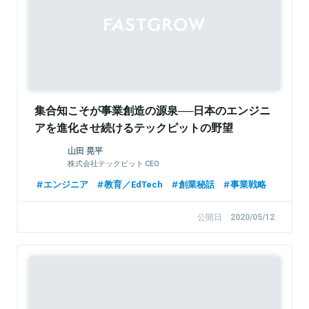
集合知こそが事業創造の源泉──日本のエンジニ
アを進化させ続けるテックピットの野望
山田 晃平
株式会社テックピット CEO
エンジニア
教育／EdTech
創業秘話
事業戦略
公開日
2020/05/12