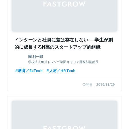
インターンと社員に差は存在しない──学生が劇
的に成長するN高のスタートアップ的組織
園 利一郎
学校法人角川ドワンゴ学園 キャリア開発部副部長
教育／EdTech
人材／HR Tech
公開日
2019/11/29