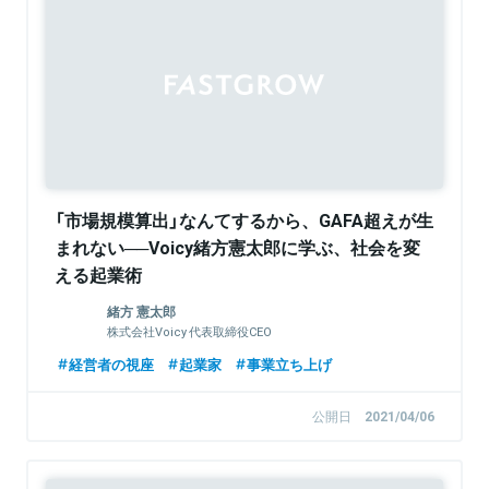
「市場規模算出」なんてするから、GAFA超えが生
まれない──Voicy緒方憲太郎に学ぶ、社会を変
える起業術
緒方 憲太郎
株式会社Voicy 代表取締役CEO
経営者の視座
起業家
事業立ち上げ
公開日
2021/04/06