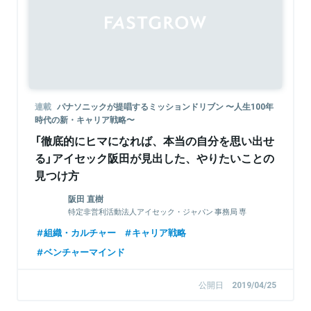
Sponsored
連載
パナソニックが提唱するミッションドリブン 〜人生100年
時代の新・キャリア戦略〜
「徹底的にヒマになれば、本当の自分を思い出せ
る」アイセック阪田が見出した、やりたいことの
見つけ方
阪田 直樹
特定非営利活動法人アイセック・ジャパン 事務局 専
務理事 兼 事務局長
組織・カルチャー
キャリア戦略
ベンチャーマインド
公開日
2019/04/25