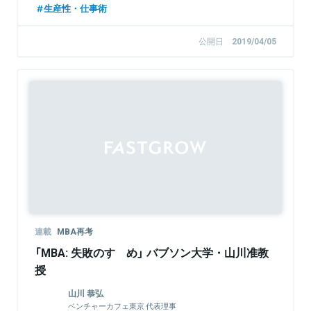
生産性・仕事術
公開日
2019/04/05
連載
MBA再考
「MBA: 失敗のすゝめ」 バブソン大学・山川准教
授
山川 恭弘
ベンチャーカフェ東京 代表理事