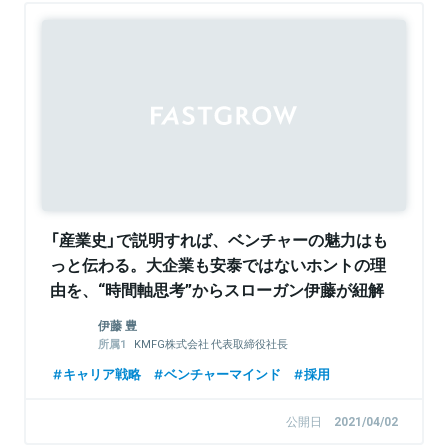
「産業史」で説明すれば、ベンチャーの魅力はも
っと伝わる。大企業も安泰ではないホントの理
由を、“時間軸思考”からスローガン伊藤が紐解
く
伊藤 豊
KMFG株式会社 代表取締役社長
株式会社エルテス 社外取締役
キャリア戦略
ベンチャーマインド
採用
一般財団法人ルビ財団 代表理事
公開日
2021/04/02