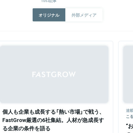
1053記事
オリジナル
外部メディア
個人も企業も成長する「熱い市場」で戦う、
連
こ
FastGrow厳選の6社集結。人材が急成長す
“
る企業の条件を語る