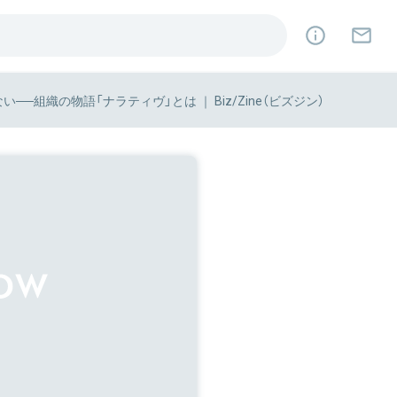
組織の物語「ナラティヴ」とは ｜ Biz/Zine（ビズジン）