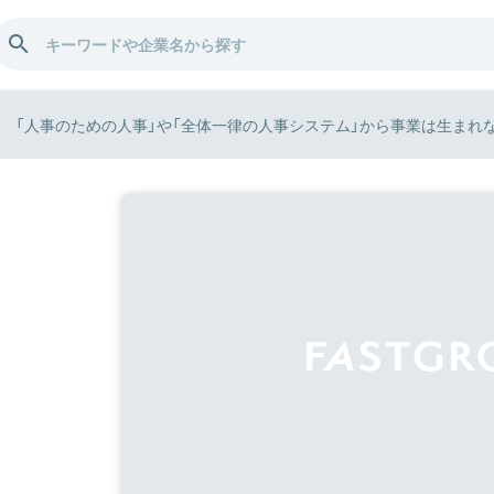
「人事のための人事」や「全体一律の人事システム」から事業は生まれない──