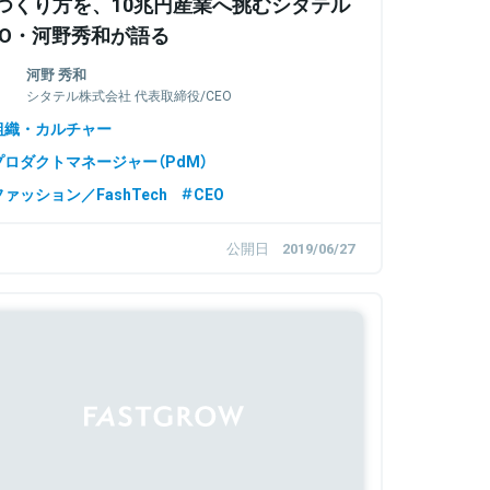
つくり方を、10兆円産業へ挑むシタテル
EO・河野秀和が語る
河野 秀和
シタテル株式会社 代表取締役/CEO
組織・カルチャー
プロダクトマネージャー（PdM）
ファッション／FashTech
CEO
公開日
2019/06/27
Sponsored