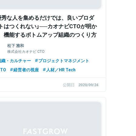
優秀な人を集めるだけでは、良いプロダ
トはつくれない」──カオナビCTOが明か
、機能するボトムアップ組織のつくり方
松下 雅和
株式会社カオナビ CTO
組織・カルチャー
プロジェクトマネジメント
TO
経営者の視座
人材／HR Tech
公開日
2020/09/24