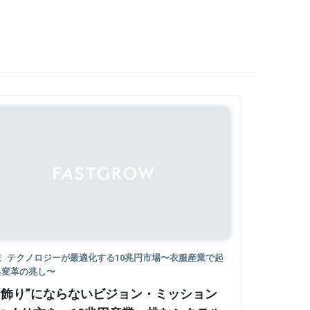
Sponsored
載
テクノロジーが最適化する10兆円市場〜衣服産業で起
る変革の兆し〜
お飾り”にならないビジョン・ミッション