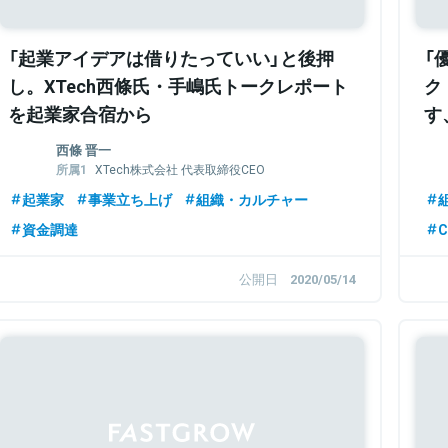
「起業アイデアは借りたっていい」と後押
「
し。XTech西條氏・手嶋氏トークレポート
ク
を起業家合宿から
す
西條 晋一
XTech株式会社 代表取締役CEO
XTech Ventures株式会社 代表パートナ
起業家
事業立ち上げ
組織・カルチャー
ー
エキサイトホールディングス株式会社 代
資金調達
C
表取締役社長CEO
公開日
2020/05/14
Sponsored