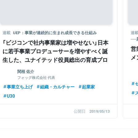
連載
UEP：事業が連続的に生まれ成長できる仕組み
連
─
「ビジコンで社内事業家は増やせない」日本
営
に若手事業プロデューサーを増やすべく誕
メ
生した、ユナイテッド役員総出の育成プロ
グラムとは
関根 佑介
フォッグ株式会社 代表
事業立ち上げ
組織・カルチャー
起業家
U30
公開日
2019/05/13