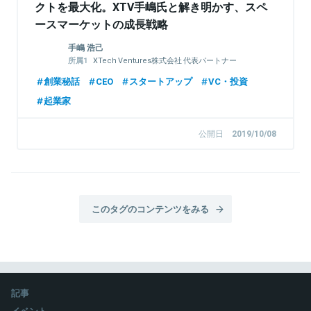
クトを最大化。XTV手嶋氏と解き明かす、スペ
ースマーケットの成長戦略
手嶋 浩己
XTech Ventures株式会社 代表パートナー
株式会社LayerX 取締役
創業秘話
CEO
スタートアップ
VC・投資
起業家
公開日
2019/10/08
このタグのコンテンツをみる
記事
イベント