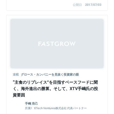
公開日
2017/07/03
連載
グロース・カンパニーを見抜く投資家の眼
“主食のリプレイス”を目指すベースフードに聞
く、海外進出の勝算。そして、XTV手嶋氏の投
資要因
手嶋 浩己
XTech Ventures株式会社 代表パートナー
株式会社LayerX 取締役