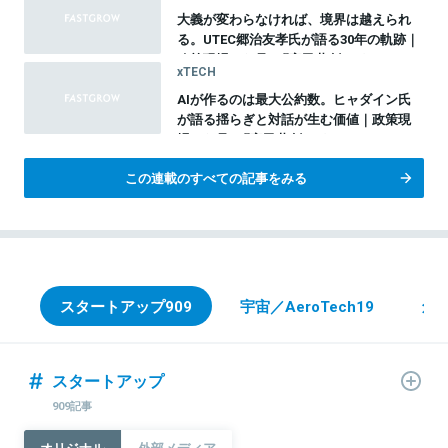
大義が変わらなければ、境界は越えられ
る。UTEC郷治友孝氏が語る30年の軌跡｜
政策現場から見る『官民共創のイノベーシ
xTECH
ョン』vol.10
AIが作るのは最大公約数。ヒャダイン氏
が語る揺らぎと対話が生む価値｜政策現
場から見る『官民共創のイノベーション』
総集編
この連載のすべての記事をみる
スタートアップ
909
宇宙／AeroTech
19
創
スタートアップ
909記事
オリジナル
外部メディア