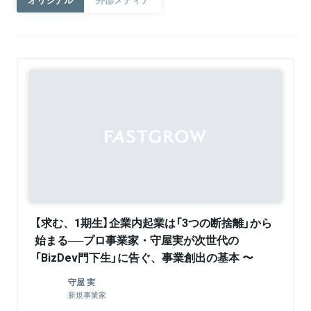
Sponsored
【求む、1期生】企業内起業は「3つの断捨離」から
始まる──プロ事業家・守屋実が次世代の
「BizDev門下生」に告ぐ、事業創出の基本 〜
BizDev BootCamp Vol.1 〜
守屋 実
新規事業家