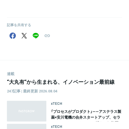
記事を共有する
連載
“大丸有”から生まれる、イノベーション最前線
247記事 | 最終更新 2026.08.04
xTECH
「プロセスがプロダクト」——アステラス製
薬×安川電機の合弁スタートアップ、セラ
ファ・バイオサイエンスが挑む、細胞医
xTECH
療20年間のものづくり革命