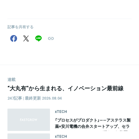
記事を共有する
連載
“大丸有”から生まれる、イノベーション最前線
247記事 | 最終更新 2026.08.04
xTECH
「プロセスがプロダクト」——アステラス製
薬×安川電機の合弁スタートアップ、セラ
ファ・バイオサイエンスが挑む、細胞医
xTECH
療20年間のものづくり革命