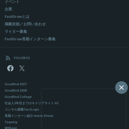
イベント
企業
FastGrowとは
掲載依頼／お問い合わせ
ライター募集
FastGrow長期インターン募集
FOLLOW US
Goodfind 2027
Goodfind 2028
Goodfind College
社会人3年目までのキャリアサイト G3
コンサル就職 FactLogic
長期インターン紹介 Intern Street
TeamUp
運営会社