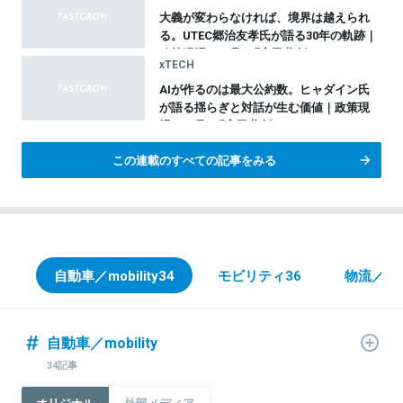
大義が変わらなければ、境界は越えられ
る。UTEC郷治友孝氏が語る30年の軌跡｜
政策現場から見る『官民共創のイノベーシ
xTECH
ョン』vol.10
AIが作るのは最大公約数。ヒャダイン氏
が語る揺らぎと対話が生む価値｜政策現
場から見る『官民共創のイノベーション』
総集編
この連載のすべての記事をみる
自動車／mobility
34
モビリティ
36
物流／Log
自動車／mobility
34記事
オリジナル
外部メディア