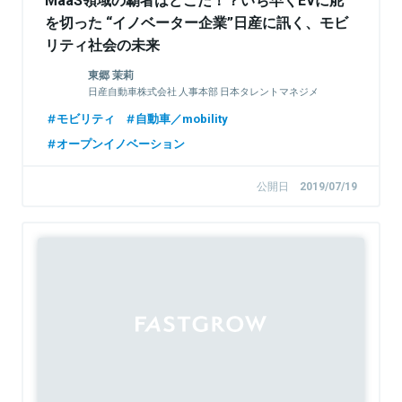
を切った “イノベーター企業”日産に訊く、モビ
リティ社会の未来
東郷 茉莉
日産自動車株式会社 人事本部 日本タレントマネジメ
ント部 日本採用／リソースプランニンググループ 主
モビリティ
自動車／mobility
担（採用・育成）
オープンイノベーション
公開日
2019/07/19