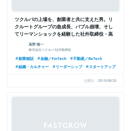
ツクルバの上場を、創業者と共に支えた男。リ
クルートグループの急成長、バブル崩壊、そし
てリーマンショックを経験した社外取締役・高
野慎一
高野 慎一
株式会社ツクルバ 社外取締役
創業秘話
金融／FinTech
不動産／ReTech
組織・カルチャー
リーダーシップ
スタートアップ
公開日
2019/08/20