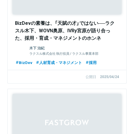
BizDevの素養は、「天賦の才」ではない──ラク
スル木下、WOVN奥原、IVRy宮原が語り合っ
た、採用・育成・マネジメントのホンネ
木下 治紀
ラクスル株式会社 執行役員 / ラクスル事業本部
Marketing&Business Supply統括部 統括部長
BizDev
人材育成・マネジメント
採用
公開日
2025/04/24
Sponsored