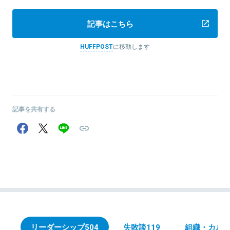
記事はこちら
HUFFPOST
に移動します
記事を共有する
リーダーシップ
504
失敗談
119
組織・カル