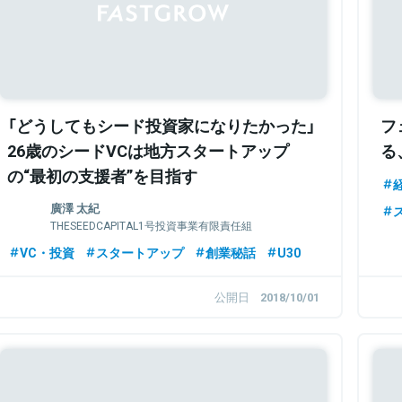
「どうしてもシード投資家になりたかった」
フ
26歳のシードVCは地方スタートアップ
る
の“最初の支援者”を目指す
廣澤 太紀
THESEEDCAPITAL1号投資事業有限責任組
合 General Partner
VC・投資
スタートアップ
創業秘話
U30
公開日
2018/10/01