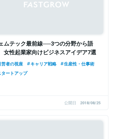
ェムテック最前線──3つの分野から語
、女性起業家向けビジネスアイデア7選
経営者の視座
キャリア戦略
生産性・仕事術
スタートアップ
公開日
2018/08/25