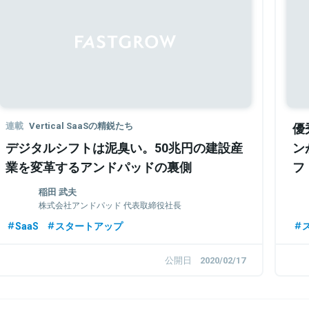
Sponsored
連載
Vertical SaaSの精鋭たち
優
デジタルシフトは泥臭い。50兆円の建設産
ン
業を変革するアンドパッドの裏側
フ
稲田 武夫
株式会社アンドパッド 代表取締役社長
SaaS
スタートアップ
公開日
2020/02/17